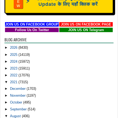
⚡
E
Update के लिए यहाँ क्लिक करें
W
JOIN US ON FACEBOOK GROUP
JOIN US ON FACEBOOK PAGE
Follow Us On Twitter
JOIN US ON Telegram
BLOG ARCHIVE
►
2026
(8430)
►
2025
(14119)
►
2024
(15972)
►
2023
(15911)
►
2022
(17076)
▼
2021
(7315)
►
December
(1703)
►
November
(1197)
►
October
(495)
►
September
(514)
▼
August
(406)