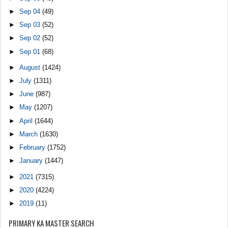
►
Sep 04
(49)
►
Sep 03
(52)
►
Sep 02
(52)
►
Sep 01
(68)
►
August
(1424)
►
July
(1311)
►
June
(987)
►
May
(1207)
►
April
(1644)
►
March
(1630)
►
February
(1752)
►
January
(1447)
►
2021
(7315)
►
2020
(4224)
►
2019
(11)
PRIMARY KA MASTER SEARCH