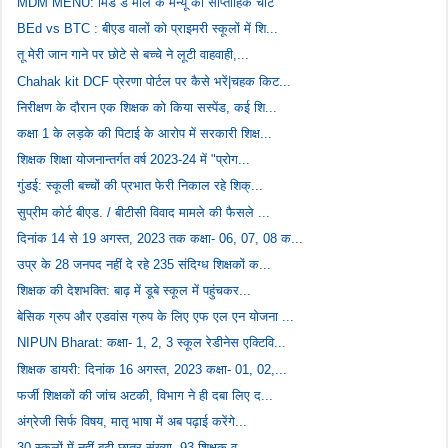
MDM MENU: मिड डे मील के मेन्यू का साप्ताहिक चार्ट
BEd vs BTC : बीएड वालों को प्राइमरी स्कूलों में शि...
तू मेरी जान गाने पर छोटे से बच्चे ने लूटी वाहवाही,...
Chahak kit DCF प्रेरणा पोर्टल पर कैसे भरें|चहक किट...
निरीक्षण के दौरान एक शिक्षक को किया सस्पेंड, कई शि...
कक्षा 1 के लड़के की पिटाई के आरोप में सरकारी शिक्ष...
शिक्षक शिक्षा योजनान्तर्गत वर्ष 2023-24 में "प्रोग...
गुंडई: स्कूली बच्चों की प्रभात फेरी निकाल रहे शिक्...
सुप्रीम कोर्ट बीएड. / बीटीसी विवाद मामले की फैसले ...
दिनांक 14 से 19 अगस्त, 2023 तक कक्षा- 06, 07, 08 क...
उप्र के 28 जनपद नहीं दे रहे 235 संदिग्ध शिक्षकों क...
शिक्षक की देशभक्ति: बाढ़ में डूबे स्कूल में पहुंचकर...
बेसिक ग्रुप और एडवांस ग्रुप के लिए एफ एल एन योजना ...
NIPUN Bharat: कक्षा- 1, 2, 3 स्कूल रेडीनेस एक्टिवि...
शिक्षक डायरी: दिनांक 16 अगस्त, 2023 कक्षा- 01, 02,...
फर्जी शिक्षकों की जांच अटकी, विभाग ने ही दबा लिए द...
अंग्रेजी सिर्फ विषय, मातृ भाषा में अब पढ़ाई करेंगे...
30 स्कूलों में नहीं बढ़ी छात्र संख्या, 93 शिक्षक व...