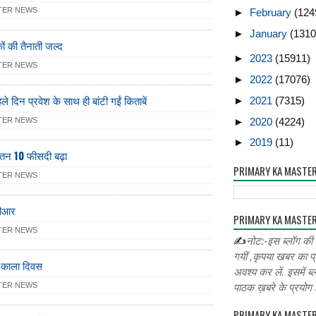
TER NEWS
►
February
(124
►
January
(1310
ं की तैनाती जल्द
►
2023
(15911)
TER NEWS
►
2022
(17076)
ले दिन प्रवेश के साथ ही बांटी गईं किताबें
►
2021
(7315)
►
2020
(4224)
TER NEWS
►
2019
(11)
वेतन 10 फीसदी बढ़ा
PRIMARY KA MASTE
TER NEWS
टीआर
PRIMARY KA MASTER
TER NEWS
✍
नोट:-इस ब्लॉग की
गयीं ,कृपया खबर का प्
ा काला दिवस
अवश्य कर लें. इसमें ब्
TER NEWS
पाठक ख़बरे के प्रयोग ह
PRIMARY KA MASTE