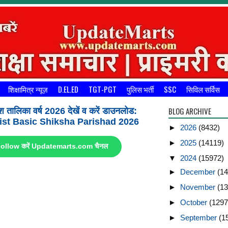
शिक्षामित्र न्यूज़
D.EL.ED
TGT-PGT
पुलिस भर्ती
SSC
सिविल सर्विस
BLOG ARCHIVE
श तालिका वर्ष 2026 देखें व करें डाउनलोड:
st Basic Shiksha Parishad 2026
►
2026
(8432)
►
2025
(14119)
ए Follow करें Updatemarts.com चैनल
▼
2024
(15972)
►
December
(14
►
November
(13
►
October
(1297
►
September
(1