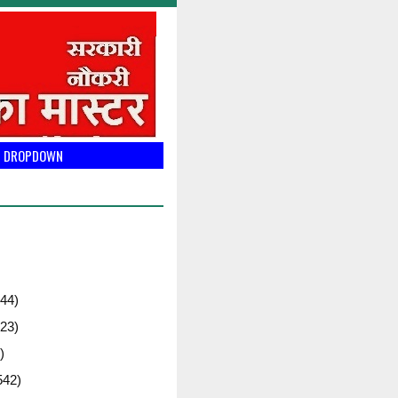
DROPDOWN
44)
23)
)
542)