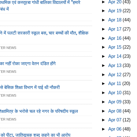
मिक एवं कस्तूरबा गांधी बालिका विद्यालयों में "हमारे
►
Apr 20
(43)
ंध में
►
Apr 19
(22)
►
Apr 18
(44)
►
Apr 17
(27)
 में पलटी सरकारी स्कूल बस, चार बच्चों की मौत, शैक्षिक
►
Apr 16
(44)
►
Apr 15
(22)
TER NEWS
►
Apr 14
(23)
का नहीं रोका जाएगा वेतन दंडित होंगे
►
Apr 13
(33)
TER NEWS
►
Apr 12
(27)
►
Apr 11
(20)
से बेसिक शिक्षा विभाग में पाई थी नौकरी
►
Apr 10
(31)
TER NEWS
►
Apr 09
(33)
क्षामित्र के भरोसे चल रहे नगर के परिषदीय स्कूल
►
Apr 08
(44)
►
Apr 07
(12)
TER NEWS
►
Apr 06
(48)
र को पीटा, जातिसूचक शब्द कहने का भी आरोप