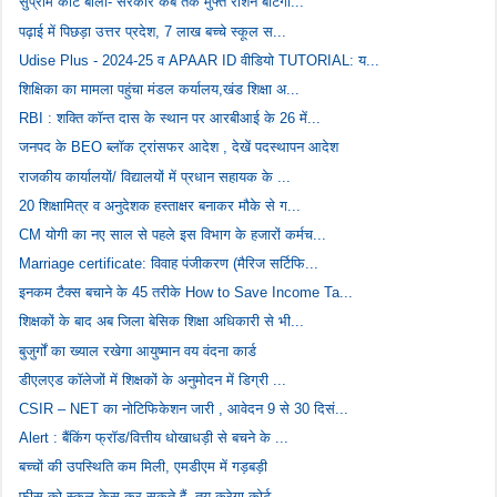
सुप्रीम कोर्ट बोला- सरकार कब तक मुफ्त राशन बांटेगी...
पढ़ाई में पिछड़ा उत्तर प्रदेश, 7 लाख बच्चे स्कूल स...
Udise Plus - 2024-25 व APAAR ID वीडियो TUTORIAL: य...
शिक्षिका का मामला पहुंचा मंडल कर्यालय,खंड शिक्षा अ...
RBI : शक्ति कॉन्त दास के स्थान पर आरबीआई के 26 में...
जनपद के BEO ब्लॉक ट्रांसफर आदेश , देखें पदस्थापन आदेश
राजकीय कार्यालयों/ विद्यालयों में प्रधान सहायक के ...
20 शिक्षामित्र व अनुदेशक हस्ताक्षर बनाकर मौके से ग...
CM योगी का नए साल से पहले इस विभाग के हजारों कर्मच...
Marriage certificate: विवाह पंजीकरण (मैरिज सर्टिफि...
इनकम टैक्स बचाने के 45 तरीके How to Save Income Ta...
शिक्षकों के बाद अब जिला बेसिक शिक्षा अधिकारी से भी...
बुजुर्गों का ख्याल रखेगा आयुष्मान वय वंदना कार्ड
डीएलएड कॉलेजों में शिक्षकों के अनुमोदन में डिग्री ...
CSIR – NET का नोटिफिकेशन जारी , आवेदन 9 से 30 दिसं...
Alert : बैंकिंग फ्रॉड/वित्तीय धोखाधड़ी से बचने के ...
बच्चों की उपस्थिति कम मिली, एमडीएम में गड़बड़ी
फीस को स्कूल केस कर सकते हैं, तय करेगा कोर्ट