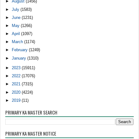
►
August
(1456)
►
July
(1583)
►
June
(1231)
►
May
(1266)
►
April
(1097)
►
March
(1174)
►
February
(1249)
►
January
(1310)
►
2023
(15911)
►
2022
(17076)
►
2021
(7315)
►
2020
(4224)
►
2019
(11)
PRIMARY KA MASTER SEARCH
PRIMARY KA MASTER NOTICE