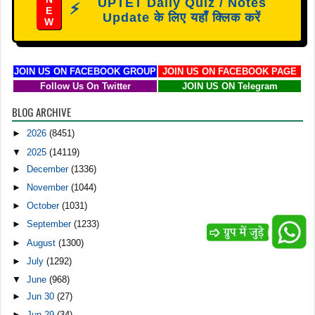
UPTET Daily Quiz / Notes
⚡
E
Update के लिए यहाँ क्लिक करें
W
JOIN US ON FACEBOOK GROUP
JOIN US ON FACEBOOK PAGE
Follow Us On Twitter
JOIN US ON Telegram
BLOG ARCHIVE
►
2026
(8451)
▼
2025
(14119)
►
December
(1336)
►
November
(1044)
►
October
(1031)
►
September
(1233)
►
August
(1300)
►
July
(1292)
▼
June
(968)
►
Jun 30
(27)
►
Jun 29
(34)