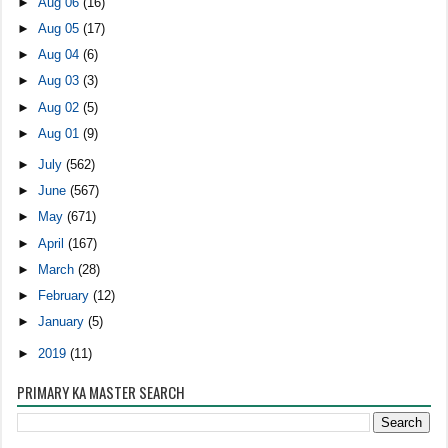
►
Aug 06
(16)
►
Aug 05
(17)
►
Aug 04
(6)
►
Aug 03
(3)
►
Aug 02
(5)
►
Aug 01
(9)
►
July
(562)
►
June
(567)
►
May
(671)
►
April
(167)
►
March
(28)
►
February
(12)
►
January
(5)
►
2019
(11)
PRIMARY KA MASTER SEARCH