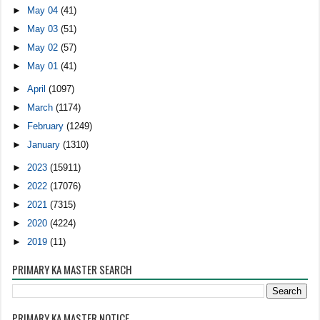
►
May 04
(41)
►
May 03
(51)
►
May 02
(57)
►
May 01
(41)
►
April
(1097)
►
March
(1174)
►
February
(1249)
►
January
(1310)
►
2023
(15911)
►
2022
(17076)
►
2021
(7315)
►
2020
(4224)
►
2019
(11)
PRIMARY KA MASTER SEARCH
PRIMARY KA MASTER NOTICE