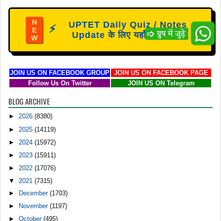
N
UPTET Daily Quiz / Notes
⚡
E
Update के लिए यहाँ क्लिक करें
W
JOIN US ON FACEBOOK GROUP
JOIN US ON FACEBOOK PAGE
Follow Us On Twitter
JOIN US ON Telegram
BLOG ARCHIVE
►
2026
(8380)
►
2025
(14119)
►
2024
(15972)
►
2023
(15911)
►
2022
(17076)
▼
2021
(7315)
►
December
(1703)
►
November
(1197)
►
October
(495)