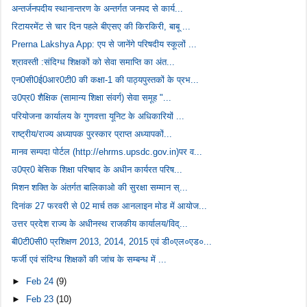
अन्तर्जनपदीय स्थानान्तरण के अन्तर्गत जनपद से कार्य...
रिटायरमेंट से चार दिन पहले बीएसए की किरकिरी, बाबू ...
Prerna Lakshya App: एप से जानेंगे परिषदीय स्कूलों ...
श्रावस्ती :संदिग्ध शिक्षकों को सेवा समाप्ति का अंत...
एन0सी0ई0आर0टी0 की कक्षा-1 की पाठ्यपुस्तकों के प्रभ...
उ0प्र0 शैक्षिक (सामान्य शिक्षा संवर्ग) सेवा समूह "...
परियोजना कार्यालय के गुणवत्ता यूनिट के अधिकारियों ...
राष्ट्रीय/राज्य अध्यापक पुरस्कार प्राप्त अध्यापकों...
मानव सम्पदा पोर्टल (http://ehrms.upsdc.gov.in)पर व...
उ0प्र0 बेसिक शिक्षा परिष्ज्ञद के अधीन कार्यरत परिष...
मिशन शक्ति के अंतर्गत बालिकाओ की सुरक्षा सम्मान स्...
दिनांक 27 फरवरी से 02 मार्च तक आनलाइन मोड में आयोज...
उत्तर प्रदेश राज्य के अधीनस्थ राजकीय कार्यालय/विद्...
बी0टी0सी0 प्रशिक्षण 2013, 2014, 2015 एवं डी०एल०एड०...
फर्जी एवं संदिग्ध शिक्षकों की जांच के सम्बन्ध में ...
►
Feb 24
(9)
►
Feb 23
(10)