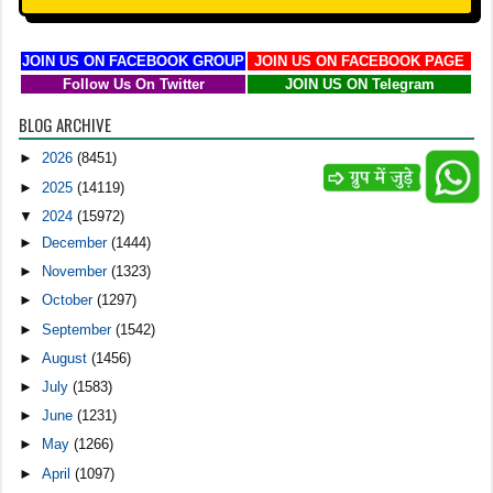
JOIN US ON FACEBOOK GROUP
JOIN US ON FACEBOOK PAGE
Follow Us On Twitter
JOIN US ON Telegram
BLOG ARCHIVE
►
2026
(8451)
►
2025
(14119)
▼
2024
(15972)
►
December
(1444)
►
November
(1323)
►
October
(1297)
►
September
(1542)
►
August
(1456)
►
July
(1583)
►
June
(1231)
►
May
(1266)
►
April
(1097)