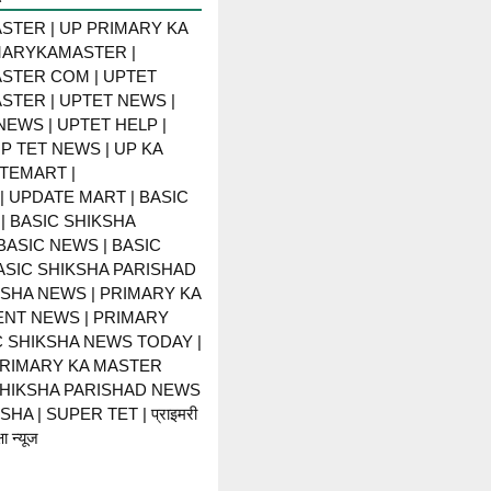
STER | UP PRIMARY KA
MARYKAMASTER |
STER COM | UPTET
STER | UPTET NEWS |
NEWS | UPTET HELP |
P TET NEWS | UP KA
TEMART |
 UPDATE MART | BASIC
| BASIC SHIKSHA
BASIC NEWS | BASIC
BASIC SHIKSHA PARISHAD
KSHA NEWS | PRIMARY KA
NT NEWS | PRIMARY
C SHIKSHA NEWS TODAY |
PRIMARY KA MASTER
SHIKSHA PARISHAD NEWS
HA | SUPER TET | प्राइमरी
ा न्यूज