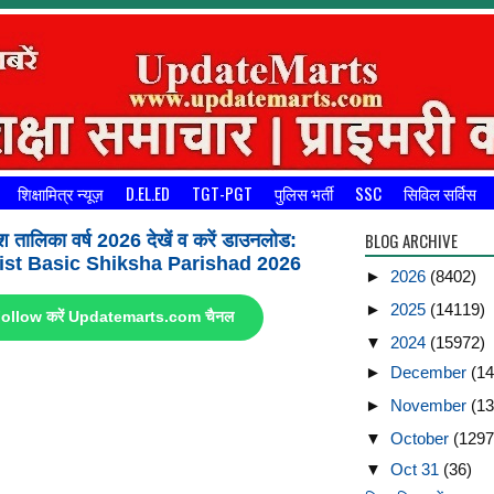
शिक्षामित्र न्यूज़
D.EL.ED
TGT-PGT
पुलिस भर्ती
SSC
सिविल सर्विस
BLOG ARCHIVE
श तालिका वर्ष 2026 देखें व करें डाउनलोड:
st Basic Shiksha Parishad 2026
►
2026
(8402)
►
2025
(14119)
ए Follow करें Updatemarts.com चैनल
▼
2024
(15972)
►
December
(14
►
November
(13
▼
October
(1297
▼
Oct 31
(36)