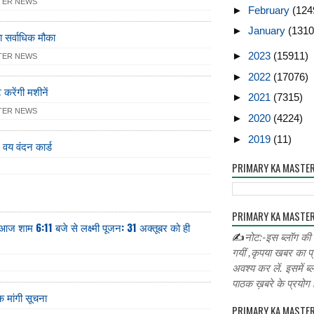
TER NEWS
►
February
(124
►
January
(1310
ा सर्वाधिक मौका
►
2023
(15911)
TER NEWS
►
2022
(17076)
ट करेंगी मशीनें
►
2021
(7315)
TER NEWS
►
2020
(4224)
►
2019
(11)
 वय वंदन कार्ड
PRIMARY KA MASTE
PRIMARY KA MASTER
आज शाम 6:11 बजे से लक्ष्मी पूजन: 31 अक्तूबर को ही
✍
नोट:-इस ब्लॉग की
गयीं ,कृपया खबर का प्
अवश्य कर लें. इसमें ब्
पाठक ख़बरे के प्रयोग ह
 मांगी सूचना
PRIMARY KA MASTE