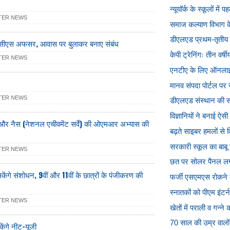
न्यूयॉर्क के स्कूलों में
TER NEWS
समाज कल्याण विभाग के वि
डीएलएड प्रथम-तृतीय स
 पीसीएस अफसर, आवास पर बुलाकर बनाए संबंध
केपी ट्रेनिंगः तीन वर्
TER NEWS
एनटीए के लिए ऑनलाइन प
मानव संपदा पोर्टल पर स
TER NEWS
डीएलएड संस्थान की संब
विज्ञानियों ने बनाई ऐ
) और नैस (नेशनल एचीवमेंट सर्वे) की ओएमआर अभ्यास की
बढ़ते साइबर हमलों से वि
सरकारी स्कूल का बाबू ब
TER NEWS
छत पर सोलर पैनल लगाए
वा सकेंगे संशोधन, 9वीं और 11वीं के छात्रों के पंजीकरण की
फर्जी एसएमएस रोकने क
स्नातकों को पीएम इंटर
TER NEWS
खेतों में पराली व गन्ने 
70 साल की उम्र वालों 
केंगे नीट-यूजी