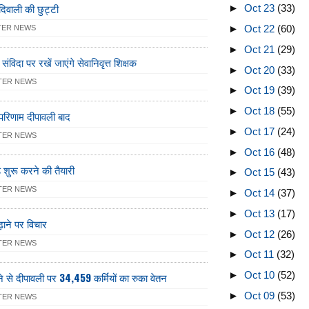
ी दिवाली की छुट्टी
►
Oct 23
(33)
►
Oct 22
(60)
TER NEWS
►
Oct 21
(29)
संविदा पर रखें जाएंगे सेवानिवृत्त शिक्षक
►
Oct 20
(33)
TER NEWS
►
Oct 19
(39)
►
Oct 18
(55)
परिणाम दीपावली बाद
►
Oct 17
(24)
TER NEWS
►
Oct 16
(48)
ड शुरू करने की तैयारी
►
Oct 15
(43)
TER NEWS
►
Oct 14
(37)
►
Oct 13
(17)
़ाने पर विचार
►
Oct 12
(26)
TER NEWS
►
Oct 11
(32)
►
Oct 10
(52)
ने से दीपावली पर 34,459 कर्मियों का रुका वेतन
►
Oct 09
(53)
TER NEWS