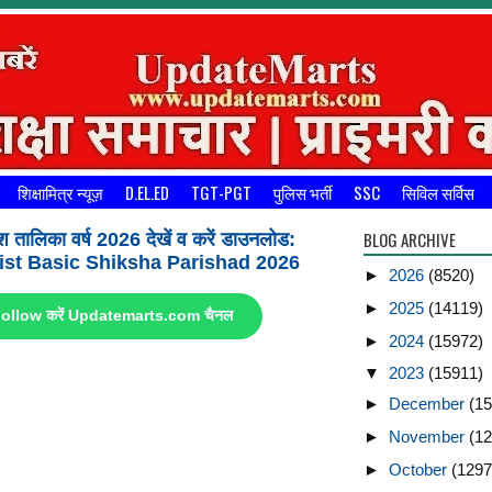
शिक्षामित्र न्यूज़
D.EL.ED
TGT-PGT
पुलिस भर्ती
SSC
सिविल सर्विस
BLOG ARCHIVE
श तालिका वर्ष 2026 देखें व करें डाउनलोड:
st Basic Shiksha Parishad 2026
►
2026
(8520)
►
2025
(14119)
ए Follow करें Updatemarts.com चैनल
►
2024
(15972)
▼
2023
(15911)
►
December
(15
►
November
(12
►
October
(1297