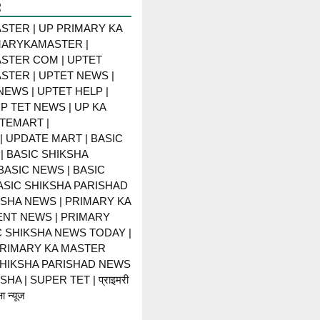
R
STER | UP PRIMARY KA
MARYKAMASTER |
STER COM | UPTET
STER | UPTET NEWS |
NEWS | UPTET HELP |
P TET NEWS | UP KA
TEMART |
 UPDATE MART | BASIC
| BASIC SHIKSHA
BASIC NEWS | BASIC
BASIC SHIKSHA PARISHAD
KSHA NEWS | PRIMARY KA
NT NEWS | PRIMARY
C SHIKSHA NEWS TODAY |
PRIMARY KA MASTER
SHIKSHA PARISHAD NEWS
HA | SUPER TET | प्राइमरी
ा न्यूज