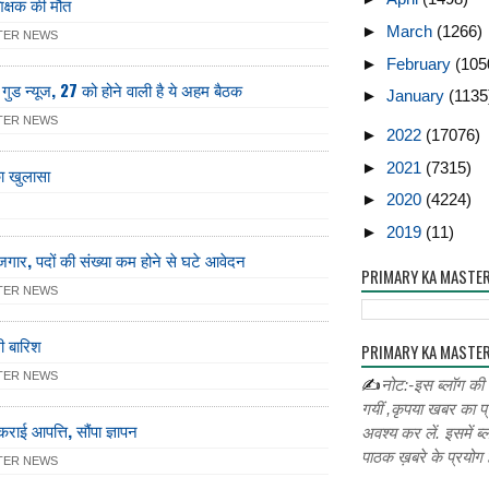
िक्षक की मौत
►
March
(1266)
TER NEWS
►
February
(105
ै गुड न्‍यूज, 27 को होने वाली है ये अहम बैठक
►
January
(1135
TER NEWS
►
2022
(17076)
►
2021
(7315)
का खुलासा
►
2020
(4224)
►
2019
(11)
जगार, पदों की संख्या कम होने से घटे आवेदन
PRIMARY KA MASTE
TER NEWS
ी बारिश
PRIMARY KA MASTER
TER NEWS
✍
नोट:-इस ब्लॉग की
गयीं ,कृपया खबर का प्
कराई आपत्ति, सौंपा ज्ञापन
अवश्य कर लें. इसमें ब्
पाठक ख़बरे के प्रयोग ह
TER NEWS