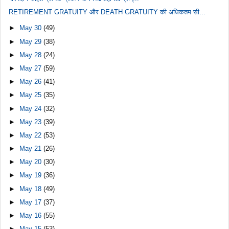
RETIREMENT GRATUITY और DEATH GRATUITY की अधिकतम सी...
►
May 30
(49)
►
May 29
(38)
►
May 28
(24)
►
May 27
(59)
►
May 26
(41)
►
May 25
(35)
►
May 24
(32)
►
May 23
(39)
►
May 22
(53)
►
May 21
(26)
►
May 20
(30)
►
May 19
(36)
►
May 18
(49)
►
May 17
(37)
►
May 16
(55)
►
May 15
(53)