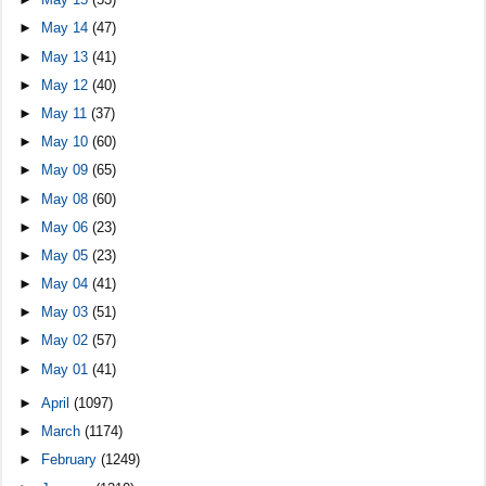
►
May 14
(47)
►
May 13
(41)
►
May 12
(40)
►
May 11
(37)
►
May 10
(60)
►
May 09
(65)
►
May 08
(60)
►
May 06
(23)
►
May 05
(23)
►
May 04
(41)
►
May 03
(51)
►
May 02
(57)
►
May 01
(41)
►
April
(1097)
►
March
(1174)
►
February
(1249)