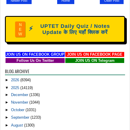
Newer Post
Home
Older Post
N
UPTET Daily Quiz / Notes
⚡
E
Update के लिए यहाँ क्लिक करें
W
JOIN US ON FACEBOOK GROUP
JOIN US ON FACEBOOK PAGE
Follow Us On Twitter
JOIN US ON Telegram
BLOG ARCHIVE
►
2026
(8394)
▼
2025
(14119)
►
December
(1336)
►
November
(1044)
►
October
(1031)
►
September
(1233)
►
August
(1300)