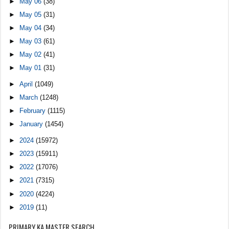
►
May 06
(38)
►
May 05
(31)
►
May 04
(34)
►
May 03
(61)
►
May 02
(41)
►
May 01
(31)
►
April
(1049)
►
March
(1248)
►
February
(1115)
►
January
(1454)
►
2024
(15972)
►
2023
(15911)
►
2022
(17076)
►
2021
(7315)
►
2020
(4224)
►
2019
(11)
PRIMARY KA MASTER SEARCH