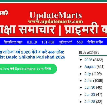
शिक्षामित्र न्यूज़
D.EL.ED
TGT-PGT
पुलिस भर्ती
SSC
सिविल सर्विस
BLOG ARCHIVE
श तालिका वर्ष 2026 देखें व करें डाउनलोड:
st Basic Shiksha Parishad 2026
▼
2026
(8432)
►
August
(321)
ए Follow करें Updatemarts.com चैनल
►
July
(1109)
▼
June
(1095)
►
Jun 30
(40)
►
Jun 29
(47)
►
Jun 28
(32)