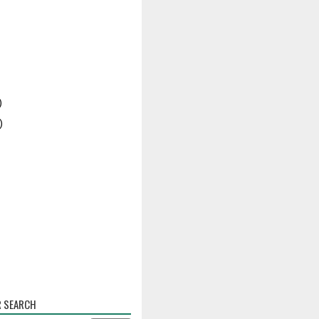
)
)
R SEARCH