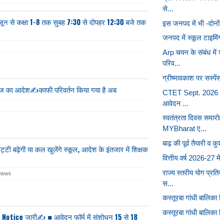
से...
 जून से कक्षा 1-8 तक सुबह 7:30 से दोपहर 12:30 बजे तक
इस जनपद में भी -दोनों
जनपद में स्कूल टाइमिं
Arp चयन के संबंध म
परिव...
ग्रीष्मावकाश पर सस्पें
ज का आदेश✍️काफी परिवर्तन किया गया है अब
CTET Sept. 2026 C
आवेदन ...
स्वतंत्रता दिवस समा
MYBharat ए...
बाढ़ की पूर्व तैयारी व 
ट्टी बढ़ेगी या कल खुलेंगे स्कूल, आदेश के इंतजार में शिक्षक
वित्तीय वर्ष 2026-27 म
राज्य स्तरीय योग प्र
 news
स...
कस्तूरबा गांधी बालिका व
कस्तूरबा गांधी बालिका वि
tice जारी✍️ ■ आवेदन फॉर्म में संशोधन 15 से 18