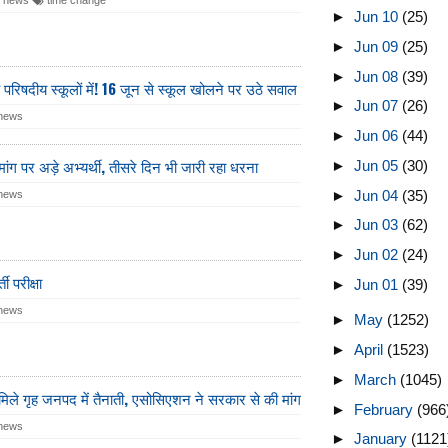
►
Jun 10
(25)
►
Jun 09
(25)
►
Jun 08
(39)
 परिषदीय स्कूलों में! 16 जून से स्कूल खोलने पर उठे सवाल
►
Jun 07
(26)
 news
►
Jun 06
(44)
 मांग पर अड़े अभ्यर्थी, तीसरे दिन भी जारी रहा धरना
►
Jun 05
(30)
►
Jun 04
(35)
 news
►
Jun 03
(62)
►
Jun 02
(24)
ी परीक्षा
►
Jun 01
(39)
 news
►
May
(1252)
►
April
(1523)
►
March
(1045)
ो मिले गृह जनपद में तैनाती, एसोसिएशन ने सरकार से की मांग
►
February
(966
 news
►
January
(1121