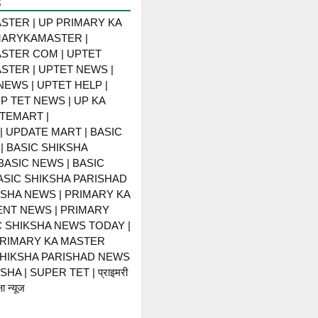
R
STER | UP PRIMARY KA
MARYKAMASTER |
STER COM | UPTET
STER | UPTET NEWS |
NEWS | UPTET HELP |
P TET NEWS | UP KA
TEMART |
 UPDATE MART | BASIC
| BASIC SHIKSHA
BASIC NEWS | BASIC
BASIC SHIKSHA PARISHAD
KSHA NEWS | PRIMARY KA
NT NEWS | PRIMARY
C SHIKSHA NEWS TODAY |
PRIMARY KA MASTER
SHIKSHA PARISHAD NEWS
HA | SUPER TET | प्राइमरी
ा न्यूज