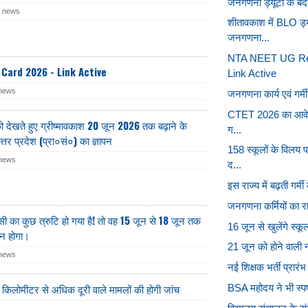
जनगणना ड्यूटी के बदले
r news
शीतावकाश में BLO ड्यू
जनगणना...
NTA NEET UG Re-
Card 2026 - Link Active
Link Active
 news
जनगणना कार्य एवं गर्मी
CTET 2026 का आवेदन 
को देखते हुए ग्रीष्मावकाश 20 जून 2026 तक बढ़ाने के
ग...
उत्तर प्रदेश (प्रा०सं०) का ज्ञापन
158 स्कूलों के विलय
 news
द...
इस राज्य में बढ़ती गर्
जनगणना कर्मियों का र
 का कुछ त्रुटि हो गया है! तो वह 15 जून से 18 जून तक
16 जून से खुलेंगे स्कू
इन होगा।
21 जून को होने वाली नी
 news
नई शिक्षक भर्ती प्रारंभ 
किलोमीटर से अधिक दूरी वाले मामलों की होगी जांच
BSA महोदय ने भी स्पष्