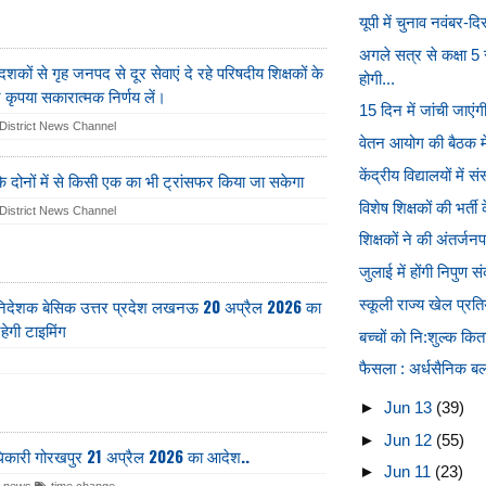
यूपी में चुनाव नवंबर-द
अगले सत्र से कक्षा 
व दशकों से गृह जनपद से दूर सेवाएं दे रहे परिषदीय शिक्षकों के
होगी...
 कृपया सकारात्मक निर्णय लें।
15 दिन में जांची जाएं
District News Channel
वेतन आयोग की बैठक में र
केंद्रीय विद्यालयों में
ि दोनों में से किसी एक का भी ट्रांसफर किया जा सकेगा
विशेष शिक्षकों की भर्
District News Channel
शिक्षकों ने की अंतर्जन
जुलाई में होंगी निपुण स
क्षा निदेशक बेसिक उत्तर प्रदेश लखनऊ 20 अप्रैल 2026 का
स्कूली राज्य खेल प्रत
ेगी टाइमिंग
बच्चों को नि:शुल्क किताब
फैसला : अर्धसैनिक बलों
►
Jun 13
(39)
►
Jun 12
(55)
लाधिकारी गोरखपुर 21 अप्रैल 2026 का आदेश..
►
Jun 11
(23)
r news
time change