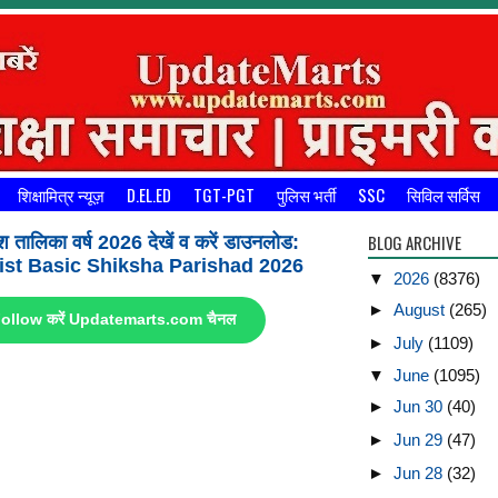
शिक्षामित्र न्यूज़
D.EL.ED
TGT-PGT
पुलिस भर्ती
SSC
सिविल सर्विस
BLOG ARCHIVE
श तालिका वर्ष 2026 देखें व करें डाउनलोड:
st Basic Shiksha Parishad 2026
▼
2026
(8376)
►
August
(265)
ए Follow करें Updatemarts.com चैनल
►
July
(1109)
▼
June
(1095)
►
Jun 30
(40)
►
Jun 29
(47)
►
Jun 28
(32)