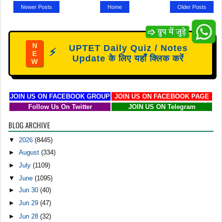
Newer Posts
Home
Older Posts
N
UPTET Daily Quiz / Notes
⚡
E
Update के लिए यहाँ क्लिक करें
W
JOIN US ON FACEBOOK GROUP
JOIN US ON FACEBOOK PAGE
Follow Us On Twitter
JOIN US ON Telegram
BLOG ARCHIVE
▼
2026
(8445)
►
August
(334)
►
July
(1109)
▼
June
(1095)
►
Jun 30
(40)
►
Jun 29
(47)
►
Jun 28
(32)