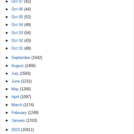
►
Oct 07
(42)
►
Oct 06
(44)
►
Oct 05
(52)
►
Oct 04
(49)
►
Oct 03
(54)
►
Oct 02
(43)
►
Oct 01
(48)
►
September
(1542)
►
August
(1456)
►
July
(1583)
►
June
(1231)
►
May
(1266)
►
April
(1097)
►
March
(1174)
►
February
(1249)
►
January
(1310)
►
2023
(15911)