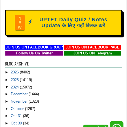
N
UPTET Daily Quiz / Notes
⚡
E
Update के लिए यहाँ क्लिक करें
W
JOIN US ON FACEBOOK GROUP
JOIN US ON FACEBOOK PAGE
Follow Us On Twitter
JOIN US ON Telegram
BLOG ARCHIVE
►
2026
(8402)
►
2025
(14119)
▼
2024
(15972)
►
December
(1444)
►
November
(1323)
▼
October
(1297)
►
Oct 31
(36)
►
Oct 30
(34)