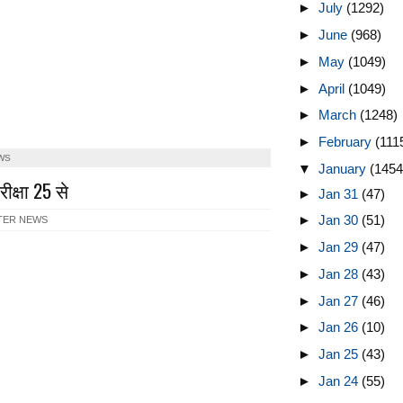
►
July
(1292)
►
June
(968)
►
May
(1049)
►
April
(1049)
►
March
(1248)
►
February
(111
WS
▼
January
(1454
रीक्षा 25 से
►
Jan 31
(47)
►
Jan 30
(51)
TER NEWS
►
Jan 29
(47)
►
Jan 28
(43)
►
Jan 27
(46)
►
Jan 26
(10)
►
Jan 25
(43)
►
Jan 24
(55)