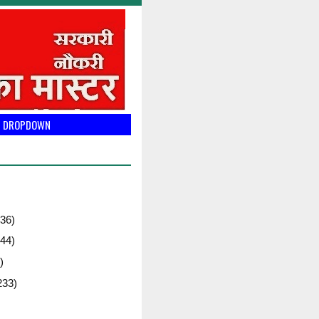
DROPDOWN
36)
44)
)
233)