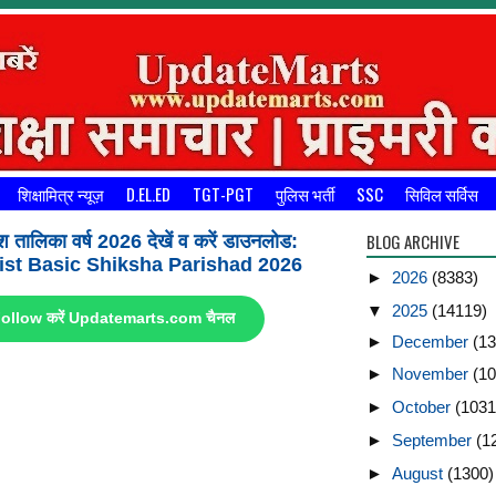
शिक्षामित्र न्यूज़
D.EL.ED
TGT-PGT
पुलिस भर्ती
SSC
सिविल सर्विस
BLOG ARCHIVE
श तालिका वर्ष 2026 देखें व करें डाउनलोड:
st Basic Shiksha Parishad 2026
►
2026
(8383)
▼
2025
(14119)
ए Follow करें Updatemarts.com चैनल
►
December
(13
►
November
(10
►
October
(1031
►
September
(1
►
August
(1300)