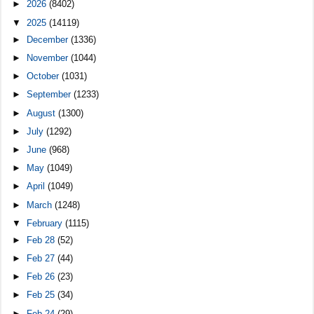
►
2026
(8402)
▼
2025
(14119)
►
December
(1336)
►
November
(1044)
►
October
(1031)
►
September
(1233)
►
August
(1300)
►
July
(1292)
►
June
(968)
►
May
(1049)
►
April
(1049)
►
March
(1248)
▼
February
(1115)
►
Feb 28
(52)
►
Feb 27
(44)
►
Feb 26
(23)
►
Feb 25
(34)
►
Feb 24
(29)