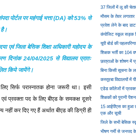
37 जिलों में लू की चे
मौसम के तेवर लगातार तल
ंपदा पोर्टल पर महंगाई भत्ता (DA) को 53% से
प्रवेश लेने के बाद डा
है।
कंपोजिट स्कूल सड़क किन
यूपी बोर्ड की पहलपरिण
दया एवं जिला बेसिक शिक्षा अधिकारी महोदय के
शिक्षक भर्ती का 104 वर
कारण दिनांक 24/04/2025 से विद्यालय प्रातः
छात्राओं के शोषण में प्
त किये जायेंगे।
बिना किसी सूचना के लम्
कस्तूरबा विद्यालयों में
लिए सिर्फ परास्नातक होना जरूरी था। इसी
एडेड कॉलेजों में प्रवक
शिक्षकों को पुरानी पें
वं प्रवक्ता पद के लिए बीएड के समकक्ष दूसरे
15 आईपीएस का हुआ 
न्य नहीं कर दिए गए हैं अर्थात बीएड की डिग्री ही
एक और सूची
जिले के सभी बेसिक स्क
भीषण गर्मी से जनपद के 