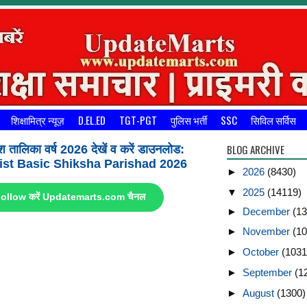
शिक्षामित्र न्यूज़
D.EL.ED
TGT-PGT
पुलिस भर्ती
SSC
सिविल सर्विस
BLOG ARCHIVE
श तालिका वर्ष 2026 देखें व करें डाउनलोड:
st Basic Shiksha Parishad 2026
►
2026
(8430)
▼
2025
(14119)
ए Follow करें Updatemarts.com चैनल
►
December
(13
►
November
(10
►
October
(1031
►
September
(1
►
August
(1300)