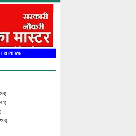
DROPDOWN
36)
44)
)
233)