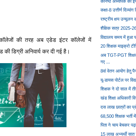
कनिष्ठ अध्यापक को इंचा
कक्षा-8 उत्तीर्ण दिव्यांग 
राष्ट्रीय क्षय उन्मूलन
शैक्षिक सत्र 2025-26 
विद्यालय समय में हुआ 
ेजों की तरह अब एडेड इंटर कॉलेजों में
20 शिक्षक माइक्रो टीचिं
एड की डिग्री अनिवार्य कर दी गई है।
अब TGT-PGT शिक्षक 
गए ...
8वां वेतन आयोग हेतु पै
यू-डायस पोर्टल पर विद्या
शिक्षक ने दो साल में तीन
खंड शिक्षा अधिकारी विज
दस लाख छात्रों का प्
68,500 शिक्षक भर्ती म
पिता ने चाय बेचकर पढ
15 लाख अभ्यर्थी सात स