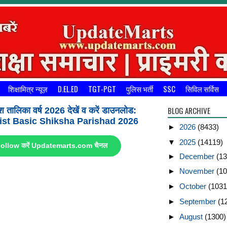
शिक्षामित्र न्यूज़
D.EL.ED
TGT-PGT
पुलिस भर्ती
SSC
सिविल सर्विस
BLOG ARCHIVE
श तालिका वर्ष 2026 देखें व करें डाउनलोड:
st Basic Shiksha Parishad 2026
►
2026
(8433)
▼
2025
(14119)
ए Follow करें Updatemarts.com चैनल
►
December
(13
►
November
(10
►
October
(1031
►
September
(1
►
August
(1300)