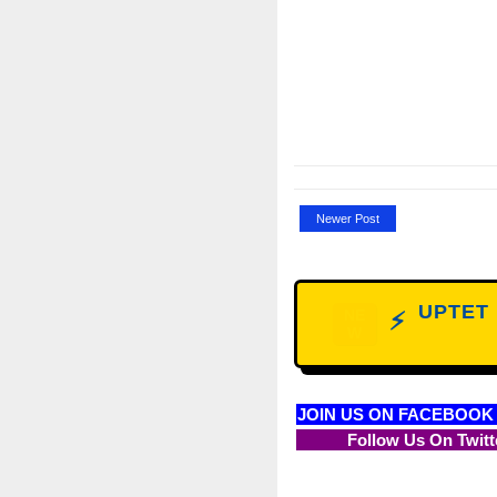
Newer Post
UPTET D
NE
⚡
W
JOIN US ON FACEBOOK
Follow Us On Twitt