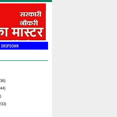
DROPDOWN
36)
44)
)
233)