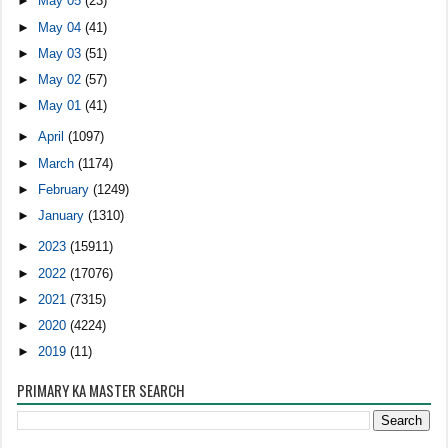
►
May 05
(23)
►
May 04
(41)
►
May 03
(51)
►
May 02
(57)
►
May 01
(41)
►
April
(1097)
►
March
(1174)
►
February
(1249)
►
January
(1310)
►
2023
(15911)
►
2022
(17076)
►
2021
(7315)
►
2020
(4224)
►
2019
(11)
PRIMARY KA MASTER SEARCH