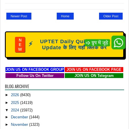
Newer Post
Home
Older Post
N
UPTET Daily Quiz / Notes
⚡
E
Update के लिए यहाँ क्लिक करें
W
JOIN US ON FACEBOOK GROUP
JOIN US ON FACEBOOK PAGE
Follow Us On Twitter
JOIN US ON Telegram
BLOG ARCHIVE
►
2026
(8430)
►
2025
(14119)
▼
2024
(15972)
►
December
(1444)
►
November
(1323)