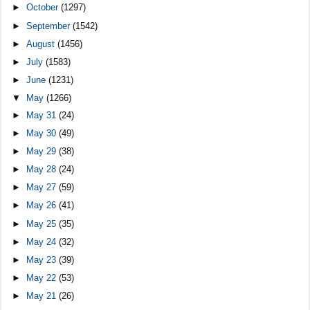
►
October
(1297)
►
September
(1542)
►
August
(1456)
►
July
(1583)
►
June
(1231)
▼
May
(1266)
►
May 31
(24)
►
May 30
(49)
►
May 29
(38)
►
May 28
(24)
►
May 27
(59)
►
May 26
(41)
►
May 25
(35)
►
May 24
(32)
►
May 23
(39)
►
May 22
(53)
►
May 21
(26)