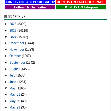
JOIN US ON FACEBOOK GROUP
JOIN US ON FACEBOOK PAGE
Follow Us On Twitter
JOIN US ON Telegram
BLOG ARCHIVE
►
2026
(8392)
►
2025
(14119)
▼
2024
(15972)
►
December
(1444)
►
November
(1323)
►
October
(1297)
►
September
(1542)
►
August
(1456)
►
July
(1583)
►
June
(1231)
▼
May
(1266)
►
May 31
(24)
►
May 30
(49)
►
May 29
(38)