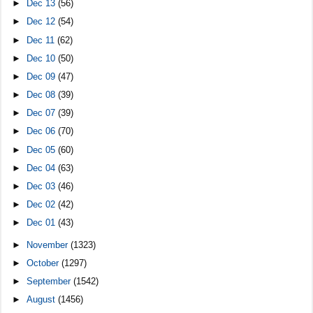
►
Dec 13
(56)
►
Dec 12
(54)
►
Dec 11
(62)
►
Dec 10
(50)
►
Dec 09
(47)
►
Dec 08
(39)
►
Dec 07
(39)
►
Dec 06
(70)
►
Dec 05
(60)
►
Dec 04
(63)
►
Dec 03
(46)
►
Dec 02
(42)
►
Dec 01
(43)
►
November
(1323)
►
October
(1297)
►
September
(1542)
►
August
(1456)