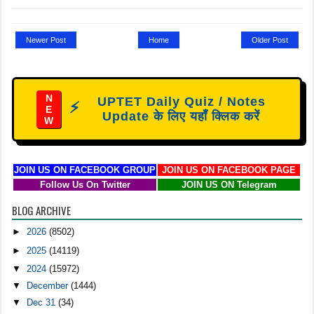
Newer Post
Home
Older Post
N
UPTET Daily Quiz / Notes
⚡
E
Update के लिए यहाँ क्लिक करें
W
JOIN US ON FACEBOOK GROUP
JOIN US ON FACEBOOK PAGE
Follow Us On Twitter
JOIN US ON Telegram
BLOG ARCHIVE
►
2026
(8502)
►
2025
(14119)
▼
2024
(15972)
▼
December
(1444)
▼
Dec 31
(34)