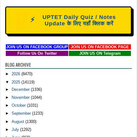
N
UPTET Daily Quiz / Notes
⚡
E
Update के लिए यहाँ क्लिक करें
W
JOIN US ON FACEBOOK GROUP
JOIN US ON FACEBOOK PAGE
Follow Us On Twitter
JOIN US ON Telegram
BLOG ARCHIVE
►
2026
(8470)
▼
2025
(14119)
►
December
(1336)
►
November
(1044)
►
October
(1031)
►
September
(1233)
►
August
(1300)
►
July
(1292)