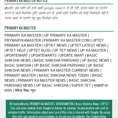
PRIMARY KA MASTER NOTICE
✍
नोट:-इस ब्लॉग की सभी खबरें google search से लीं गयीं ,कृपया खबर का प्रयोग
करने से पहले वैधानिक पुष्टि अवश्य कर लें. इसमें ब्लॉग एडमिन की कोई जिम्मेदारी नहीं है.
पाठक ख़बरे के प्रयोग हेतु खुद जिम्मेदार होगा.
PRIMARY KA MASTER
PRIMARY KA MASTER | UP PRIMARY KA MASTER |
PRYMARYKAMASTER | PRIMARY KA MASTER COM | UPTET
PRIMARY KA MASTER | UPTET NEWS | UPTET LATEST NEWS |
UPTET HELP | UPTET BLOG | UP TET NEWS | UP KA MASTER |
UPDATEMART | UPDATEMARTS | UPDATE MART | BASIC
SHIKSHA NEWS | BASIC SHIKSHA PARISHAD | UP BASIC NEWS |
BASIC SHIKSHA | UP BASIC SHIKSHA PARISHAD | UP BASIC
SHIKSHA NEWS | PRIMARY KA MASTER CURRENT NEWS |
PRIMARY MASTER | BASIC SHIKSHA NEWS TODAY | BASIC
NEWS | PRIMARY KA MASTER NEWS | BASIC SHIKSHA
PARISHAD NEWS | UP BASIC SHIKSHA | SUPER TET | प्राइमरी का
मास्टर | बेसिक शिक्षा न्यूज
©
UpdateMarts| PRIMARY KA MASTER | SHIKSHAMITRA | Basic Shiksha News | UPTET
This site uses cookies from Google to deliver its services, to personalise ads and to
analyse traffic. Information about your use of this site is shared with Google. By using
this site, you agree to use of cookies or do not use my website. Our
Cookie Policy