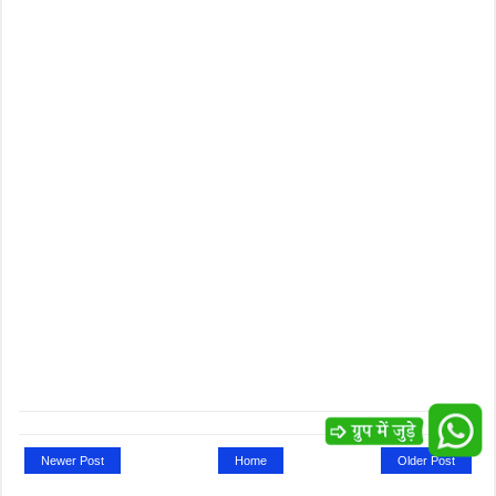
Newer Post
Home
Older Post