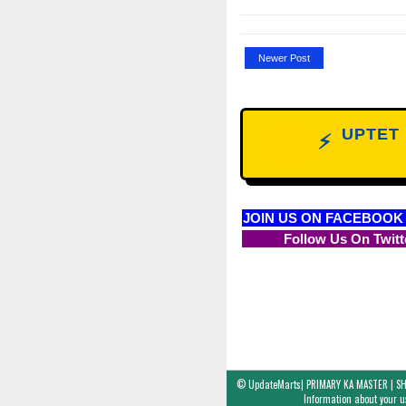
Newer Post
UPTET D
NE
⚡
W
JOIN US ON FACEBOOK
Follow Us On Twitt
©
UpdateMarts| PRIMARY KA MASTER | SH
Information about your us