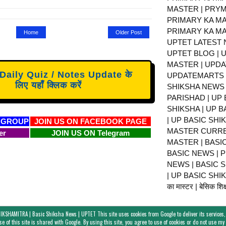
MASTER | PRY
PRIMARY KA MA
PRIMARY KA MA
Home
Older Post
UPTET LATEST 
UPTET BLOG | U
MASTER | UPDA
aily Quiz / Notes Update के
UPDATEMARTS |
लिए यहाँ क्लिक करें
SHIKSHA NEWS 
PARISHAD | UP 
SHIKSHA | UP 
| UP BASIC SHI
 GROUP
JOIN US ON FACEBOOK PAGE
MASTER CURRE
er
JOIN US ON Telegram
MASTER | BASI
BASIC NEWS | 
NEWS | BASIC 
| UP BASIC SHIKS
का मास्टर | बेसिक शिक्ष
IKSHAMITRA | Basic Shiksha News | UPTET
This site uses cookies from Google to deliver its services,
e of this site is shared with Google. By using this site, you agree to use of cookies or do not use m