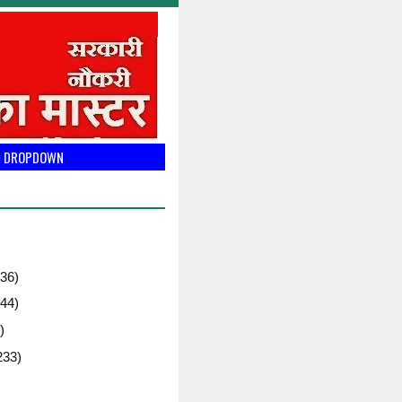
DROPDOWN
36)
44)
)
233)