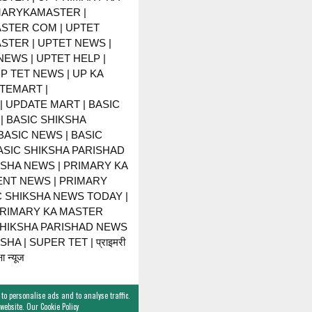
MARYKAMASTER |
STER COM | UPTET
STER | UPTET NEWS |
NEWS | UPTET HELP |
P TET NEWS | UP KA
TEMART |
 UPDATE MART | BASIC
| BASIC SHIKSHA
BASIC NEWS | BASIC
BASIC SHIKSHA PARISHAD
KSHA NEWS | PRIMARY KA
NT NEWS | PRIMARY
C SHIKSHA NEWS TODAY |
PRIMARY KA MASTER
SHIKSHA PARISHAD NEWS
HA | SUPER TET | प्राइमरी
ा न्यूज
 to personalise ads and to analyse traffic.
y website. Our
Cookie Policy