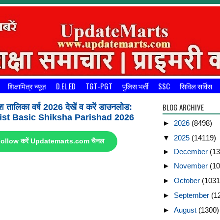
शिक्षामित्र न्यूज़
D.EL.ED
TGT-PGT
पुलिस भर्ती
SSC
सिविल सर्विस
BLOG ARCHIVE
श तालिका वर्ष 2026 देखें व करें डाउनलोड:
st Basic Shiksha Parishad 2026
►
2026
(8498)
▼
2025
(14119)
ए Follow करें Updatemarts.com चैनल
►
December
(13
►
November
(10
►
October
(1031
►
September
(1
►
August
(1300)