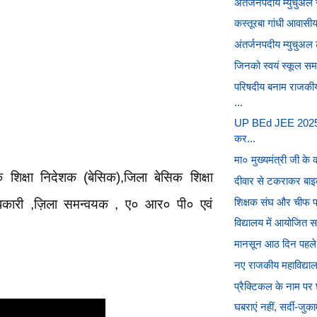
अंतर्जनपदीय म्युचुअल 
कस्तूरबा गांधी आवासीय 
अंतर्जनपदीय म्युचुअल ट
जिनको स्वयं स्कूल समय
परिषदीय बनाम राजकीय
...
UP BEd JEE 2025 प्र
कर...
मा० मुख्यमंत्री जी के 
िक्षा निदेशक (बेसिक),जिला बेसिक शिक्षा
दीवार से टकराकर बाइ
शिक्षक संघ और चीफ प्
धिकारी ,ज़िला समन्वयक , ए० आर० पी० एवं
विद्यालय में आयोजित सम
मानसून आठ दिन पहले 
नए राजकीय महाविद्यालय
प्रैक्टिकल के नाम पर 
घबराएं नहीं, सर्दी-जुक