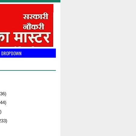
DROPDOWN
36)
44)
)
233)