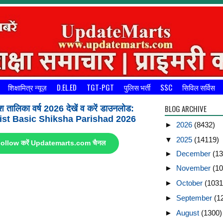
शिक्षामित्र न्यूज़
D.EL.ED
TGT-PGT
पुलिस भर्ती
SSC
सिविल सर्विस
BLOG ARCHIVE
श तालिका वर्ष 2026 देखें व करें डाउनलोड:
st Basic Shiksha Parishad 2026
►
2026
(8432)
▼
2025
(14119)
ए Follow करें Updatemarts.com चैनल
►
December
(13
►
November
(10
►
October
(1031
►
September
(1
►
August
(1300)