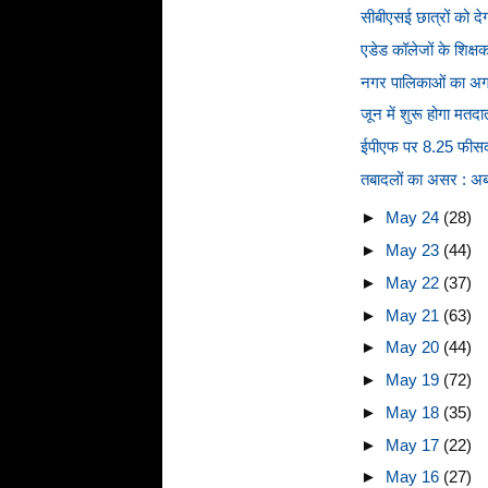
सीबीएसई छात्रों को दे
एडेड कॉलेजों के शिक्षक
नगर पालिकाओं का अगला
जून में शुरू होगा मतद
ईपीएफ पर 8.25 फीसदी ब
तबादलों का असर : अब 1
►
May 24
(28)
►
May 23
(44)
►
May 22
(37)
►
May 21
(63)
►
May 20
(44)
►
May 19
(72)
►
May 18
(35)
►
May 17
(22)
►
May 16
(27)