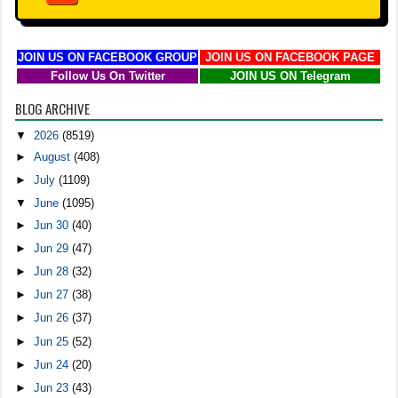
JOIN US ON FACEBOOK GROUP
JOIN US ON FACEBOOK PAGE
Follow Us On Twitter
JOIN US ON Telegram
BLOG ARCHIVE
▼
2026
(8519)
►
August
(408)
►
July
(1109)
▼
June
(1095)
►
Jun 30
(40)
►
Jun 29
(47)
►
Jun 28
(32)
►
Jun 27
(38)
►
Jun 26
(37)
►
Jun 25
(52)
►
Jun 24
(20)
►
Jun 23
(43)