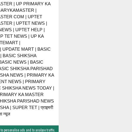
STER | UP PRIMARY KA
MARYKAMASTER |
STER COM | UPTET
STER | UPTET NEWS |
NEWS | UPTET HELP |
P TET NEWS | UP KA
TEMART |
 UPDATE MART | BASIC
| BASIC SHIKSHA
BASIC NEWS | BASIC
BASIC SHIKSHA PARISHAD
KSHA NEWS | PRIMARY KA
NT NEWS | PRIMARY
C SHIKSHA NEWS TODAY |
PRIMARY KA MASTER
SHIKSHA PARISHAD NEWS
HA | SUPER TET | प्राइमरी
ा न्यूज
 to personalise ads and to analyse traffic.