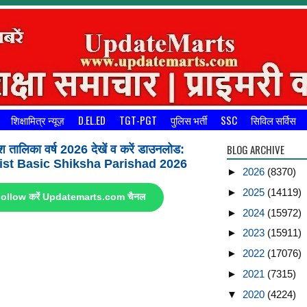
शिक्षामित्र न्यूज़
D.EL.ED
TGT-PGT
पुलिस भर्ती
SSC
सिविल सर्विस
BLOG ARCHIVE
श तालिका वर्ष 2026 देखें व करें डाउनलोड:
st Basic Shiksha Parishad 2026
►
2026
(8370)
►
2025
(14119)
ए Follow करें Updatemarts.com चैनल
►
2024
(15972)
►
2023
(15911)
►
2022
(17076)
►
2021
(7315)
▼
2020
(4224)