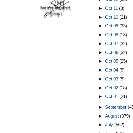
►
Oct 11
(3)
►
Oct 10
(21)
►
Oct 09
(33)
►
Oct 08
(13)
►
Oct 07
(32)
►
Oct 06
(32)
►
Oct 05
(25)
►
Oct 04
(9)
►
Oct 03
(9)
►
Oct 02
(18)
►
Oct 01
(21)
►
September
(4
►
August
(379)
►
July
(562)