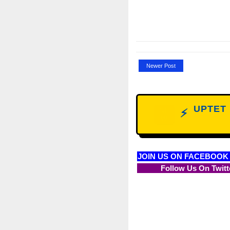
Newer Post
UPTET D
NE
⚡
W
JOIN US ON FACEBOOK
Follow Us On Twitt