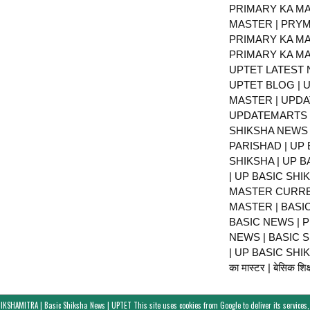
PRIMARY KA MA
MASTER | PRY
PRIMARY KA MA
PRIMARY KA MA
UPTET LATEST 
UPTET BLOG | U
MASTER | UPDA
UPDATEMARTS |
SHIKSHA NEWS 
PARISHAD | UP 
SHIKSHA | UP 
| UP BASIC SHI
MASTER CURRE
MASTER | BASI
BASIC NEWS | 
NEWS | BASIC 
| UP BASIC SHIKS
का मास्टर | बेसिक शिक्ष
IKSHAMITRA | Basic Shiksha News | UPTET
This site uses cookies from Google to deliver its services,