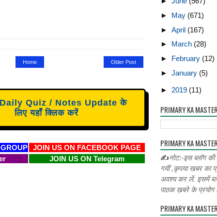
►
June
(567)
►
May
(671)
►
April
(167)
►
March
(28)
►
February
(12)
Home
Older Post
►
January
(5)
►
2019
(11)
aily Quiz / Notes Update के
PRIMARY KA MASTE
लिए यहाँ क्लिक करें
PRIMARY KA MASTER
 GROUP
JOIN US ON FACEBOOK PAGE
✍
नोट:-इस ब्लॉग की
er
JOIN US ON Telegram
गयीं ,कृपया खबर का प्
अवश्य कर लें. इसमें ब्
पाठक ख़बरे के प्रयोग ह
PRIMARY KA MASTE