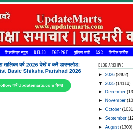
शिक्षामित्र न्यूज़
D.EL.ED
TGT-PGT
पुलिस भर्ती
SSC
सिविल सर्विस
BLOG ARCHIVE
श तालिका वर्ष 2026 देखें व करें डाउनलोड:
st Basic Shiksha Parishad 2026
►
2026
(8402)
▼
2025
(14119)
ए Follow करें Updatemarts.com चैनल
►
December
(13
►
November
(10
►
October
(1031
►
September
(1
►
August
(1300)