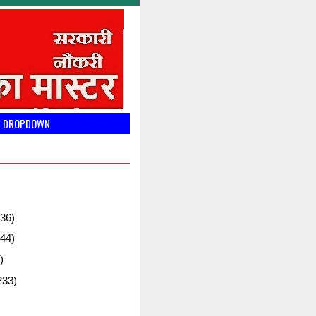
DROPDOWN
36)
44)
)
233)