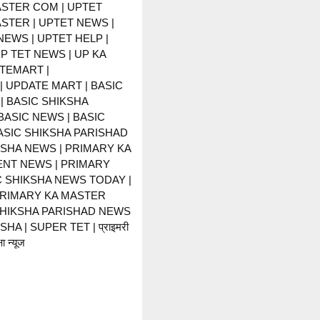
STER COM | UPTET
STER | UPTET NEWS |
NEWS | UPTET HELP |
P TET NEWS | UP KA
TEMART |
 UPDATE MART | BASIC
| BASIC SHIKSHA
BASIC NEWS | BASIC
BASIC SHIKSHA PARISHAD
KSHA NEWS | PRIMARY KA
NT NEWS | PRIMARY
C SHIKSHA NEWS TODAY |
PRIMARY KA MASTER
SHIKSHA PARISHAD NEWS
HA | SUPER TET | प्राइमरी
ा न्यूज