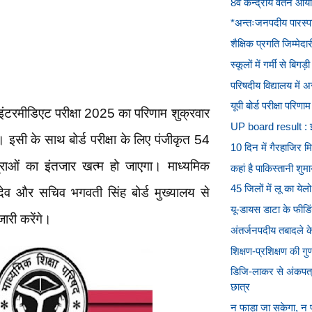
8वें केन्द्रीय वेतन आय
*अन्तःजनपदीय पारस्पर
शैक्षिक प्रगति जिम्मेदा
स्कूलों में गर्मी से बि
परिषदीय विद्यालय में अ
यूपी बोर्ड परीक्षा परि
 इंटरमीडिएट परीक्षा 2025 का परिणाम शुक्रवार
UP board result : इन 
इसी के साथ बोर्ड परीक्षा के लिए पंजीकृत 54
10 दिन में गैरहाजिर मि
राओं का इंतजार खत्म हो जाएगा। माध्यमिक
कहां है पाकिस्तानी शुम
45 जिलों में लू का ये
र देव और सचिव भगवती सिंह बोर्ड मुख्यालय से
यू-डायस डाटा के फीडिंग
ारी करेंगे।
अंतर्जनपदीय तबादले के 
शिक्षण-प्रशिक्षण की गु
डिजि-लाकर से अंकपत
छात्र
न फाड़ा जा सकेगा, न पान