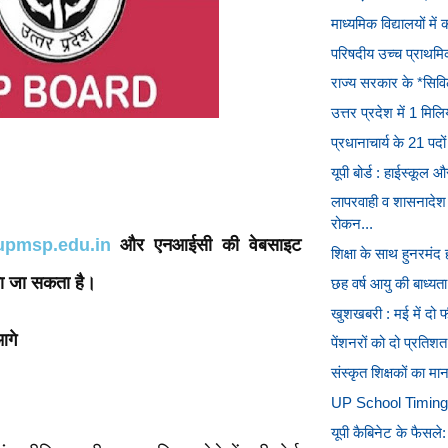
माध्यमिक विद्यालयों में
परिषदीय उच्च प्राथमिक
राज्य सरकार के *सिविल
उत्तर प्रदेश में 1 मि
प्रधानाचार्य के 21 पद
यूपी बोर्ड : हाईस्कू
लापरवाही व शासनादेश
रोकन...
upmsp.edu.in
और एनआईसी की वेबसाइट
शिक्षा के साथ हुनरमंद
ा जा सकता है।
छह वर्ष आयु की बाध्यता स
खुशखबरी : मई में दो 
आगे
पेंशनरों को दो प्रतिशत
संस्कृत शिक्षकों का म
UP School Timing: भीष
यूपी कैबिनेट के फैसले: ए