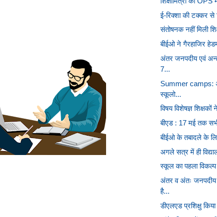
शिक्षामित्रों की OPS म
ई-रिक्शा की टक्कर से 
संतोषनक नहीं मिली शिक्
बीईओ ने गैरहाजिर हेडमा
अंतर जनपदीय एवं अन्
7...
Summer camps: अनुद
स्कूलो...
विषय विशेषज्ञ शिक्षकों न
बीएड : 17 मई तक सभी प
बीईओ के तबादले के लिए
अगले सत्र में ही विद्य
स्कूल का पहला विकल्प 
अंतर व अंतः जनपदीय 
है...
डीएलएड प्रशिक्षु किया 