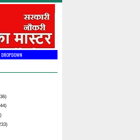
DROPDOWN
36)
44)
)
233)