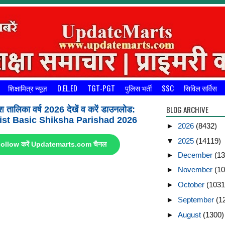
शिक्षामित्र न्यूज़
D.EL.ED
TGT-PGT
पुलिस भर्ती
SSC
सिविल सर्विस
BLOG ARCHIVE
श तालिका वर्ष 2026 देखें व करें डाउनलोड:
st Basic Shiksha Parishad 2026
►
2026
(8432)
▼
2025
(14119)
ए Follow करें Updatemarts.com चैनल
►
December
(13
►
November
(10
►
October
(1031
►
September
(1
►
August
(1300)