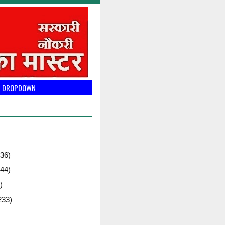
DROPDOWN
36)
44)
)
233)