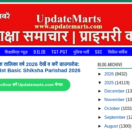
शिक्षामित्र न्यूज़
D.EL.ED
TGT-PGT
पुलिस भर्ती
SSC
सिविल सर्विस
BLOG ARCHIVE
श तालिका वर्ष 2026 देखें व करें डाउनलोड:
st Basic Shiksha Parishad 2026
►
2026
(8432)
▼
2025
(14119)
ए Follow करें Updatemarts.com चैनल
►
December
(13
►
November
(10
►
October
(1031
►
September
(1
►
August
(1300)