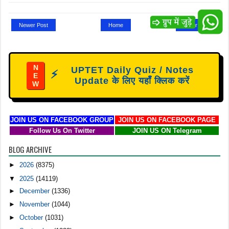
Newer Post
Home
Older Post
N
UPTET Daily Quiz / Notes
⚡
E
Update के लिए यहाँ क्लिक करें
W
JOIN US ON FACEBOOK GROUP
JOIN US ON FACEBOOK PAGE
Follow Us On Twitter
JOIN US ON Telegram
BLOG ARCHIVE
►
2026
(8375)
▼
2025
(14119)
►
December
(1336)
►
November
(1044)
►
October
(1031)