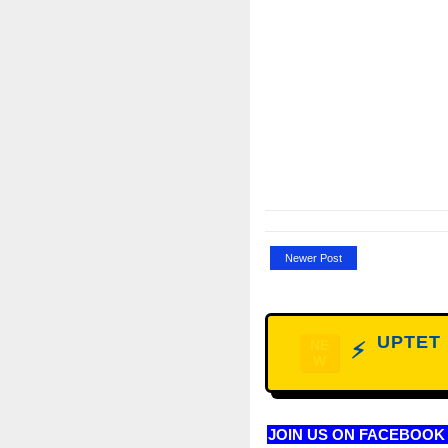
Newer Post
UPTET D
NE
⚡
W
JOIN US ON FACEBOOK