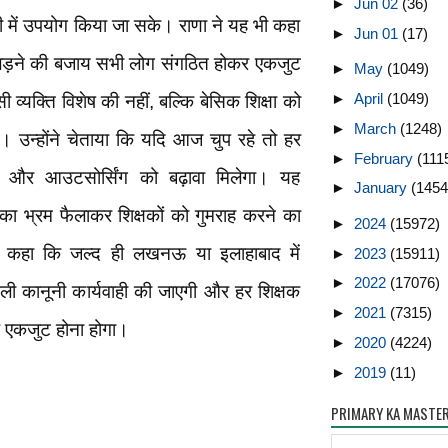
►
Jun 02
(36)
ही में उपयोग किया जा सके। राणा ने यह भी कहा
►
Jun 01
(17)
ड़ने की बजाय सभी लोग संगठित होकर एकजुट
►
May
(1049)
►
April
(1049)
व्यक्ति विशेष की नहीं, बल्कि बेसिक शिक्षा को
►
March
(1248)
। उन्होंने चेताया कि यदि आज चुप रहे तो हर
►
February
(111
ोंगे और आउटसोर्सिंग को बढ़ावा मिलेगा। यह
►
January
(1454
ा भ्रम फैलाकर शिक्षकों को गुमराह करने का
►
2024
(15972)
ोंने कहा कि जल्द ही लखनऊ या इलाहाबाद में
►
2023
(15911)
►
2022
(17076)
ी कानूनी कार्यवाही की जाएगी और हर शिक्षक
►
2021
(7315)
ए एकजुट होना होगा।
►
2020
(4224)
►
2019
(11)
PRIMARY KA MASTE