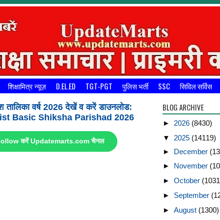
शिक्षामित्र न्यूज़
D.EL.ED
TGT-PGT
पुलिस भर्ती
SSC
सिविल सर्विस
BLOG ARCHIVE
श तालिका वर्ष 2026 देखें व करें डाउनलोड:
st Basic Shiksha Parishad 2026
►
2026
(8430)
▼
2025
(14119)
ए Follow करें Updatemarts.com चैनल
►
December
(13
►
November
(10
►
October
(1031
►
September
(1
►
August
(1300)