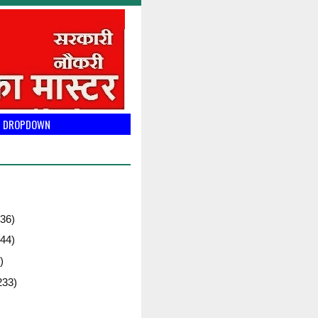
DROPDOWN
36)
44)
)
233)