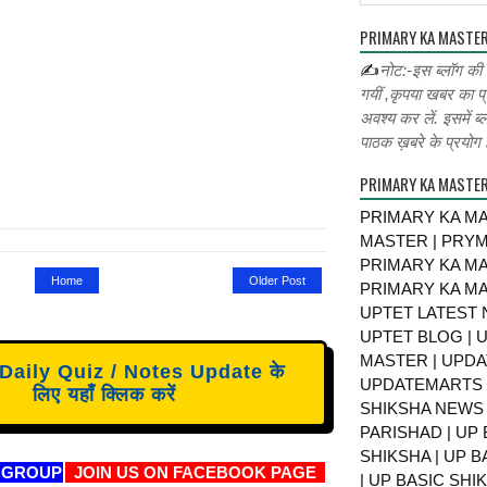
PRIMARY KA MASTER
✍
नोट:-इस ब्लॉग की
गयीं ,कृपया खबर का प्
अवश्य कर लें. इसमें ब्
पाठक ख़बरे के प्रयोग ह
PRIMARY KA MASTE
PRIMARY KA MA
MASTER | PRY
PRIMARY KA MA
Home
Older Post
PRIMARY KA MA
UPTET LATEST 
UPTET BLOG | U
MASTER | UPDA
aily Quiz / Notes Update के
UPDATEMARTS |
लिए यहाँ क्लिक करें
SHIKSHA NEWS 
PARISHAD | UP 
SHIKSHA | UP 
 GROUP
JOIN US ON FACEBOOK PAGE
| UP BASIC SHI