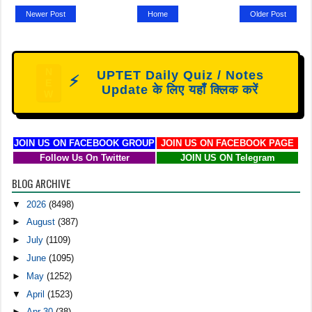
Newer Post
Home
Older Post
N
UPTET Daily Quiz / Notes
⚡
E
Update के लिए यहाँ क्लिक करें
W
JOIN US ON FACEBOOK GROUP
JOIN US ON FACEBOOK PAGE
Follow Us On Twitter
JOIN US ON Telegram
BLOG ARCHIVE
▼
2026
(8498)
►
August
(387)
►
July
(1109)
►
June
(1095)
►
May
(1252)
▼
April
(1523)
►
Apr 30
(38)