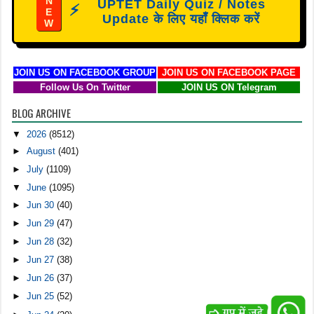
N
UPTET Daily Quiz / Notes
⚡
E
Update के लिए यहाँ क्लिक करें
W
JOIN US ON FACEBOOK GROUP
JOIN US ON FACEBOOK PAGE
Follow Us On Twitter
JOIN US ON Telegram
BLOG ARCHIVE
▼
2026
(8512)
►
August
(401)
►
July
(1109)
▼
June
(1095)
►
Jun 30
(40)
►
Jun 29
(47)
►
Jun 28
(32)
►
Jun 27
(38)
►
Jun 26
(37)
►
Jun 25
(52)