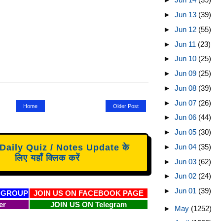
►
Jun 13
(39)
►
Jun 12
(55)
►
Jun 11
(23)
►
Jun 10
(25)
►
Jun 09
(25)
►
Jun 08
(39)
►
Jun 07
(26)
Home
Older Post
►
Jun 06
(44)
►
Jun 05
(30)
aily Quiz / Notes Update के
►
Jun 04
(35)
लिए यहाँ क्लिक करें
►
Jun 03
(62)
►
Jun 02
(24)
►
Jun 01
(39)
 GROUP
JOIN US ON FACEBOOK PAGE
er
JOIN US ON Telegram
►
May
(1252)