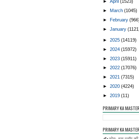
►
April
(1523)
►
March
(1045)
►
February
(966
►
January
(1121
►
2025
(14119)
►
2024
(15972)
►
2023
(15911)
►
2022
(17076)
►
2021
(7315)
►
2020
(4224)
►
2019
(11)
PRIMARY KA MASTE
PRIMARY KA MASTER
✍
नोट:-इस ब्लॉग की