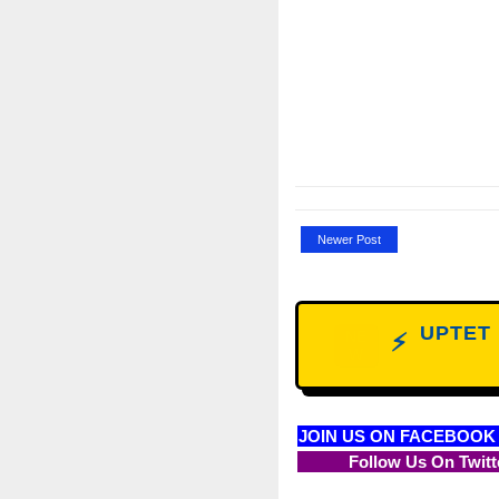
Newer Post
UPTET D
NE
⚡
W
JOIN US ON FACEBOOK
Follow Us On Twitt