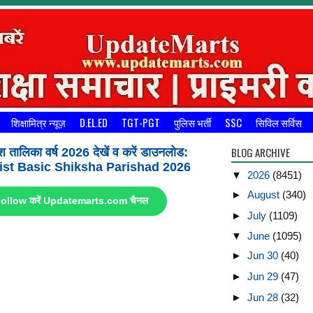
शिक्षामित्र न्यूज़
D.EL.ED
TGT-PGT
पुलिस भर्ती
SSC
सिविल सर्विस
BLOG ARCHIVE
श तालिका वर्ष 2026 देखें व करें डाउनलोड:
st Basic Shiksha Parishad 2026
▼
2026
(8451)
►
August
(340)
ए Follow करें Updatemarts.com चैनल
►
July
(1109)
▼
June
(1095)
►
Jun 30
(40)
►
Jun 29
(47)
►
Jun 28
(32)