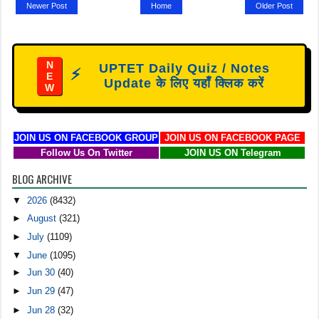
Newer Post
Home
Older Post
N
UPTET Daily Quiz / Notes
⚡
E
Update के लिए यहाँ क्लिक करें
W
JOIN US ON FACEBOOK GROUP
JOIN US ON FACEBOOK PAGE
Follow Us On Twitter
JOIN US ON Telegram
BLOG ARCHIVE
▼
2026
(8432)
►
August
(321)
►
July
(1109)
▼
June
(1095)
►
Jun 30
(40)
►
Jun 29
(47)
►
Jun 28
(32)