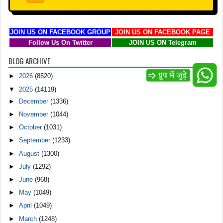
JOIN US ON FACEBOOK GROUP
JOIN US ON FACEBOOK PAGE
Follow Us On Twitter
JOIN US ON Telegram
BLOG ARCHIVE
►
2026
(8520)
▼
2025
(14119)
►
December
(1336)
►
November
(1044)
►
October
(1031)
►
September
(1233)
►
August
(1300)
►
July
(1292)
►
June
(968)
►
May
(1049)
►
April
(1049)
►
March
(1248)