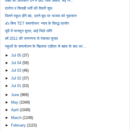
शिक्षा का अधिकार देने में छोटे जिले अव्वल, बड़े नि...
दारोगा व सिपाही भर्ती की तैयारी शुरू
जितने स्कूल होंगे बंद, उतने बूथ पर भाजपा को नुकसान
✍️ बिना TET समायोजन: न्याय के विरुद्ध प्रयोग
यूपी में मानसून सुस्त, कई जिले तपेंगे
वर्ष 2011 की जनगणना से पंचायत चुनाव
स्कूलों के समायोजन के खिलाफ एडीएम से बहस के बाद धर...
►
Jul 05
(37)
►
Jul 04
(58)
►
Jul 03
(46)
►
Jul 02
(37)
►
Jul 01
(53)
►
June
(968)
►
May
(1049)
►
April
(1049)
►
March
(1248)
►
February
(1115)