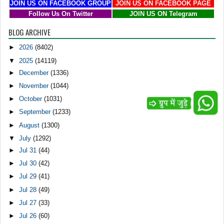
JOIN US ON FACEBOOK GROUP
JOIN US ON FACEBOOK PAGE
Follow Us On Twitter
JOIN US ON Telegram
BLOG ARCHIVE
►
2026
(8402)
▼
2025
(14119)
►
December
(1336)
►
November
(1044)
►
October
(1031)
►
September
(1233)
►
August
(1300)
▼
July
(1292)
►
Jul 31
(44)
►
Jul 30
(42)
►
Jul 29
(41)
►
Jul 28
(49)
►
Jul 27
(33)
►
Jul 26
(60)