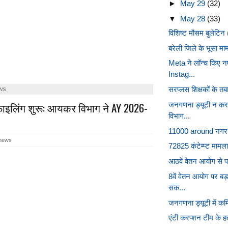
►
May 29
(32)
▼
May 28
(33)
विशिष्ट मौसम बुलेटिन
बरेली जिले के भूसा माम
Meta ने लॉन्च किए न
Instag...
सरप्लस शिक्षकों के तबा
WS
िंग शुरू: आयकर विभाग ने AY 2026-
जनगणना ड्यूटी न करन
विभाग...
11000 around नगर शिक्
 news
72825 कंटेम्प्ट मामल
आठवें वेतन आयोग से पह
8वें वेतन आयोग पर बड
सक...
जनगणना ड्यूटी में कर्म
एंटी करप्शन टीम के हत