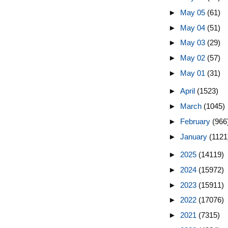
►
May 05
(61)
►
May 04
(51)
►
May 03
(29)
►
May 02
(57)
►
May 01
(31)
►
April
(1523)
►
March
(1045)
►
February
(966
►
January
(1121
►
2025
(14119)
►
2024
(15972)
►
2023
(15911)
►
2022
(17076)
►
2021
(7315)