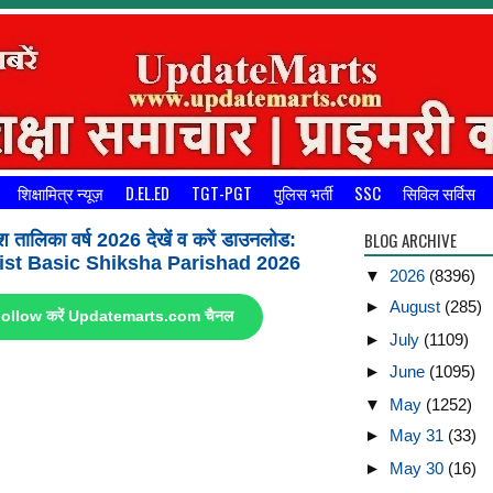
शिक्षामित्र न्यूज़
D.EL.ED
TGT-PGT
पुलिस भर्ती
SSC
सिविल सर्विस
BLOG ARCHIVE
श तालिका वर्ष 2026 देखें व करें डाउनलोड:
st Basic Shiksha Parishad 2026
▼
2026
(8396)
►
August
(285)
ए Follow करें Updatemarts.com चैनल
►
July
(1109)
►
June
(1095)
▼
May
(1252)
►
May 31
(33)
►
May 30
(16)