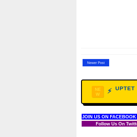
Newer Post
UPTET D
NE
⚡
W
JOIN US ON FACEBOOK
Follow Us On Twitt