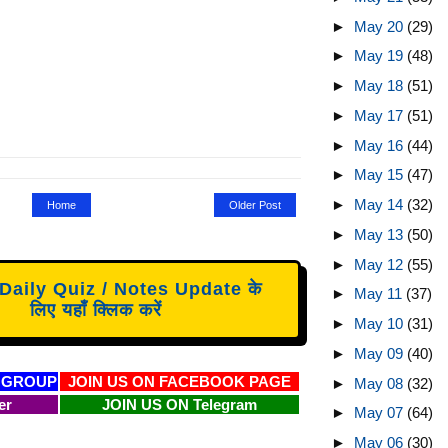
►
May 20
(29)
►
May 19
(48)
►
May 18
(51)
►
May 17
(51)
►
May 16
(44)
►
May 15
(47)
►
May 14
(32)
Home
Older Post
►
May 13
(50)
►
May 12
(55)
aily Quiz / Notes Update के
►
May 11
(37)
लिए यहाँ क्लिक करें
►
May 10
(31)
►
May 09
(40)
 GROUP
JOIN US ON FACEBOOK PAGE
►
May 08
(32)
er
JOIN US ON Telegram
►
May 07
(64)
►
May 06
(30)