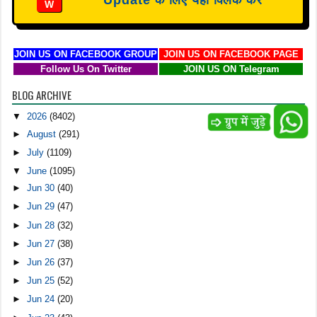
Update के लिए यहाँ क्लिक करें
W
JOIN US ON FACEBOOK GROUP
JOIN US ON FACEBOOK PAGE
Follow Us On Twitter
JOIN US ON Telegram
BLOG ARCHIVE
▼
2026
(8402)
►
August
(291)
►
July
(1109)
▼
June
(1095)
►
Jun 30
(40)
►
Jun 29
(47)
►
Jun 28
(32)
►
Jun 27
(38)
►
Jun 26
(37)
►
Jun 25
(52)
►
Jun 24
(20)