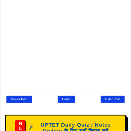
Newer Post
Home
Older Post
N
UPTET Daily Quiz / Notes
⚡
E