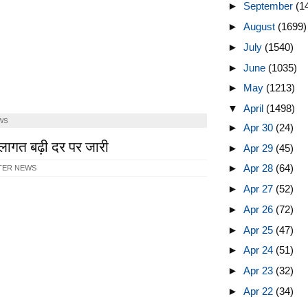
►
September
(1
►
August
(1699)
►
July
(1540)
►
June
(1035)
►
May
(1213)
▼
April
(1498)
WS
►
Apr 30
(24)
लागत बढ़ी दर पर जारी
►
Apr 29
(45)
►
Apr 28
(64)
TER NEWS
►
Apr 27
(52)
►
Apr 26
(72)
►
Apr 25
(47)
►
Apr 24
(51)
►
Apr 23
(32)
►
Apr 22
(34)