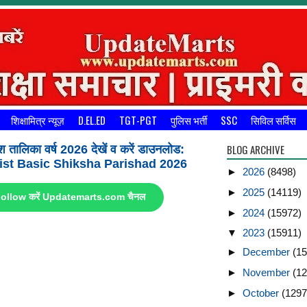
शिक्षामित्र न्यूज़
D.EL.ED
TGT-PGT
पुलिस भर्ती
SSC
सिविल सर्विस
BLOG ARCHIVE
श तालिका वर्ष 2026 देखें व करें डाउनलोड:
st Basic Shiksha Parishad 2026
►
2026
(8498)
►
2025
(14119)
ए Follow करें Updatemarts.com चैनल
►
2024
(15972)
▼
2023
(15911)
►
December
(15
►
November
(12
►
October
(1297