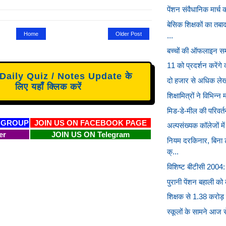
पेंशन संवैधानिक मार्च
बेसिक शिक्षकों का त
Home
Older Post
...
बच्चों की ऑफलाइन समर्
11 को प्रदर्शन करेंगे 
aily Quiz / Notes Update के
दो हजार से अधिक लेखप
लिए यहाँ क्लिक करें
शिक्षामित्रों ने विभिन्न 
मिड-डे-मील की परिवर्
 GROUP
JOIN US ON FACEBOOK PAGE
अल्पसंख्यक कॉलेजों मे
er
JOIN US ON Telegram
नियम दरकिनार, बिना 
क्...
विशिष्ट बीटीसी 2004: 
पुरानी पेंशन बहाली को क
शिक्षक से 1.38 करोड़ 
स्कूलों के सामने आज स