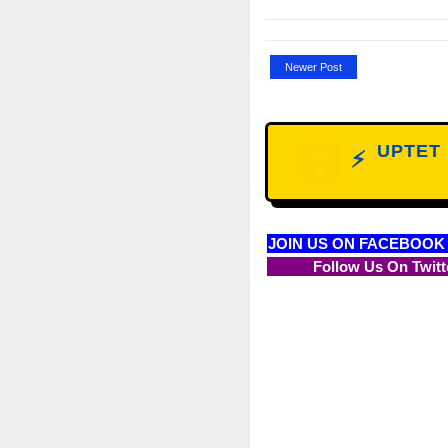
Newer Post
UPTET D
NE
⚡
W
JOIN US ON FACEBOOK
Follow Us On Twitt