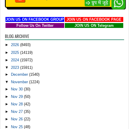
JOIN US ON FACEBOOK GROUP
JOIN US ON FACEBOOK PAGE
Follow Us On Twitter
JOIN US ON Telegram
BLOG ARCHIVE
►
2026
(8493)
►
2025
(14119)
►
2024
(15972)
▼
2023
(15911)
►
December
(1540)
▼
November
(1224)
►
Nov 30
(30)
►
Nov 29
(50)
►
Nov 28
(42)
►
Nov 27
(35)
►
Nov 26
(22)
►
Nov 25
(48)