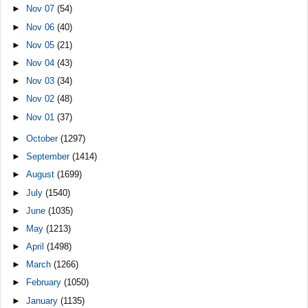
►
Nov 07
(54)
►
Nov 06
(40)
►
Nov 05
(21)
►
Nov 04
(43)
►
Nov 03
(34)
►
Nov 02
(48)
►
Nov 01
(37)
►
October
(1297)
►
September
(1414)
►
August
(1699)
►
July
(1540)
►
June
(1035)
►
May
(1213)
►
April
(1498)
►
March
(1266)
►
February
(1050)
►
January
(1135)