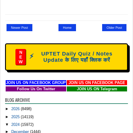
Newer Post
Home
Older Post
N
UPTET Daily Quiz / Notes
⚡
E
Update के लिए यहाँ क्लिक करें
W
JOIN US ON FACEBOOK GROUP
JOIN US ON FACEBOOK PAGE
Follow Us On Twitter
JOIN US ON Telegram
BLOG ARCHIVE
►
2026
(8498)
►
2025
(14119)
▼
2024
(15972)
►
December
(1444)