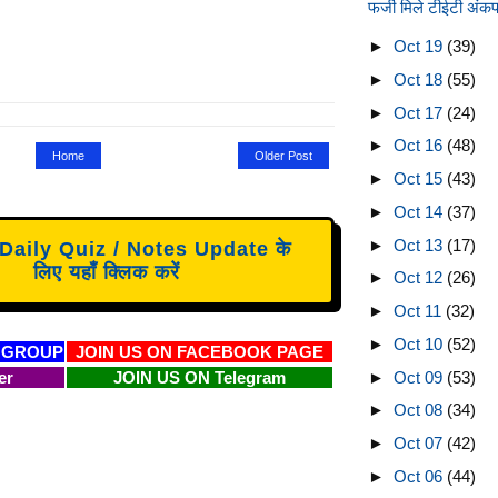
फर्जी मिले टीईटी अंकपत
►
Oct 19
(39)
►
Oct 18
(55)
►
Oct 17
(24)
►
Oct 16
(48)
Home
Older Post
►
Oct 15
(43)
►
Oct 14
(37)
►
Oct 13
(17)
aily Quiz / Notes Update के
लिए यहाँ क्लिक करें
►
Oct 12
(26)
►
Oct 11
(32)
►
Oct 10
(52)
 GROUP
JOIN US ON FACEBOOK PAGE
►
Oct 09
(53)
er
JOIN US ON Telegram
►
Oct 08
(34)
►
Oct 07
(42)
►
Oct 06
(44)