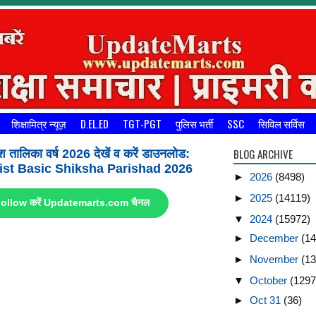
शिक्षामित्र न्यूज़
D.EL.ED
TGT-PGT
पुलिस भर्ती
SSC
सिविल सर्विस
BLOG ARCHIVE
श तालिका वर्ष 2026 देखें व करें डाउनलोड:
st Basic Shiksha Parishad 2026
►
2026
(8498)
►
2025
(14119)
ए Follow करें Updatemarts.com चैनल
▼
2024
(15972)
►
December
(14
►
November
(13
▼
October
(1297
►
Oct 31
(36)