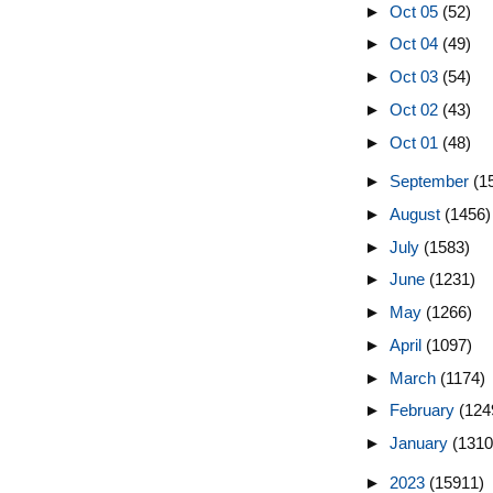
►
Oct 05
(52)
►
Oct 04
(49)
►
Oct 03
(54)
►
Oct 02
(43)
►
Oct 01
(48)
►
September
(1
►
August
(1456)
►
July
(1583)
►
June
(1231)
►
May
(1266)
►
April
(1097)
►
March
(1174)
►
February
(124
►
January
(1310
►
2023
(15911)