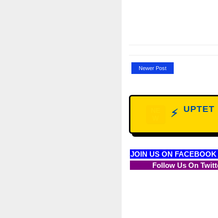
Newer Post
UPTET D
NE
⚡
W
JOIN US ON FACEBOOK
Follow Us On Twitt