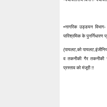
•नागरिक उड्डयन विभाग- नि
पारिश्रमिक के पुनर्निधारण प्र
(पायलट,को पायलट,इंजीनियर,ए
व तकनीकी गैर तकनीकी स
प्रस्ताव को मंजूरी !!