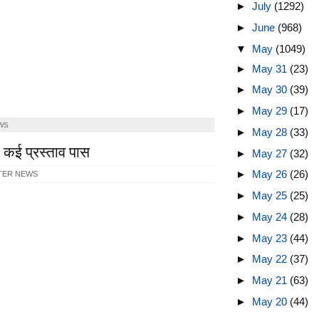
►
July
(1292)
►
June
(968)
▼
May
(1049)
►
May 31
(23)
►
May 30
(39)
►
May 29
(17)
WS
►
May 28
(33)
 कई प्रस्ताव पास
►
May 27
(32)
►
May 26
(26)
TER NEWS
►
May 25
(25)
►
May 24
(28)
►
May 23
(44)
►
May 22
(37)
►
May 21
(63)
►
May 20
(44)