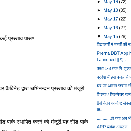
►
May 19
(72)
►
May 18
(35)
►
May 17
(22)
►
May 16
(27)
▼
May 15
(28)
कई प्रस्ताव पास*
विद्यालयों में बच्चों की 
Prerna DBT App N
Launched || प्...
कक्षा 1-8 तक निःशुल्
प्रदेश में इस वजह से फ
घर पर आराम फरमा रहे प
कैबिनेट द्वारा अभिनन्दन प्रस्ताव को मंजूरी
शिक्षक / शिक्षणेत्तर कर
8वां वेतन आयोग: लेव
क...
............तो क्या अ
 सीड पार्क स्थापित करने को मंजूरी,यह सीड पार्क
ARP ब्लॉक आवंटन