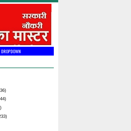
DROPDOWN
36)
44)
)
233)