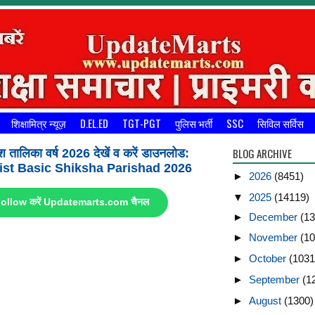
शिक्षामित्र न्यूज़
D.EL.ED
TGT-PGT
पुलिस भर्ती
SSC
सिविल सर्विस
BLOG ARCHIVE
श तालिका वर्ष 2026 देखें व करें डाउनलोड:
st Basic Shiksha Parishad 2026
►
2026
(8451)
▼
2025
(14119)
ए Follow करें Updatemarts.com चैनल
►
December
(13
►
November
(10
►
October
(1031
►
September
(1
►
August
(1300)