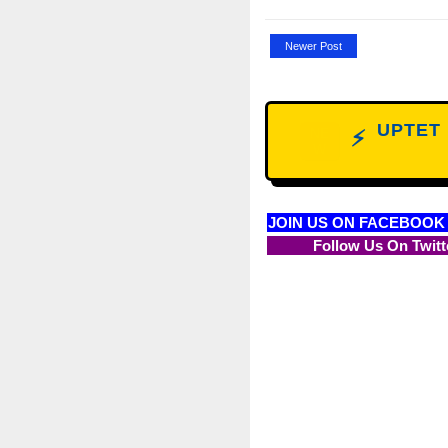
Newer Post
UPTET D
NE
⚡
W
JOIN US ON FACEBOOK
Follow Us On Twitt