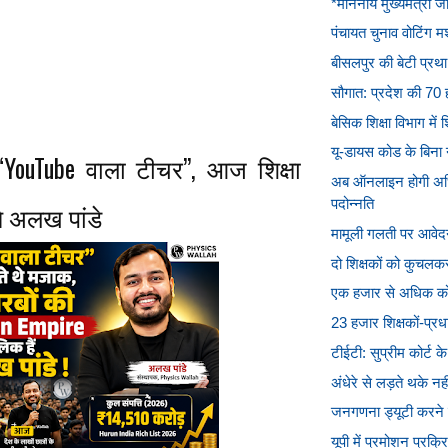
*माननीय मुख्यमंत्री ज
पंचायत चुनाव वोटिंग मश
बीसलपुर की बेटी प्रथा
सौगात: प्रदेश की 70 ह
बेसिक शिक्षा विभाग में श
यू-डायस कोड के बिना नह
YouTube वाला टीचर”, आज शिक्षा
अब ऑनलाइन होगी अधिक
पदोन्नति
े अलख पांडे
मामूली गलती पर आवेदन
दो शिक्षकों को कुचलकर
एक हजार से अधिक को
23 हजार शिक्षकों-प्रधान
टीईटी: सुप्रीम कोर्ट 
अंधेरे से लड़ते थके न
जनगणना ड्यूटी करने वाल
यूपी में प्रमोशन प्रक्