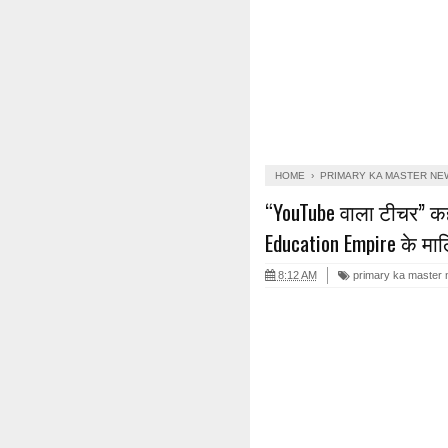
HOME
›
PRIMARY KA MASTER NE
“YouTube वाला टीचर” क
Education Empire के माल
8:12 AM
primary ka master