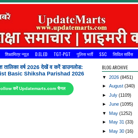
शिक्षामित्र न्यूज़
D.EL.ED
TGT-PGT
पुलिस भर्ती
SSC
सिविल सर्विस
BLOG ARCHIVE
श तालिका वर्ष 2026 देखें व करें डाउनलोड:
st Basic Shiksha Parishad 2026
▼
2026
(8451)
►
August
(340)
ए Follow करें Updatemarts.com चैनल
►
July
(1109)
►
June
(1095)
▼
May
(1252)
►
May 31
(33)
►
May 30
(16)