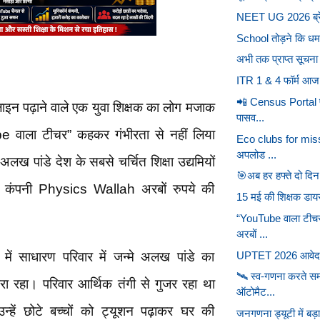
NEET UG 2026 ब्रेकि
School तोड़ने कि धमक
अभी तक प्राप्त सूचना 
ITR 1 & 4 फॉर्म आज 
📲 Census Portal प
 पढ़ाने वाले एक युवा शिक्षक का लोग मजाक
पासव...
ube वाला टीचर” कहकर गंभीरता से नहीं लिया
Eco clubs for missi
अपलोड ...
 पांडे देश के सबसे चर्चित शिक्षा उद्यमियों
🎯अब हर हफ्ते दो द
की कंपनी Physics Wallah अरबों रुपये की
15 मई की शिक्षक डाय
।
“YouTube वाला टीच
अरबों ...
UPTET 2026 आवेद
 में साधारण परिवार में जन्मे अलख पांडे का
🛰️ स्व-गणना करते सम
भरा रहा। परिवार आर्थिक तंगी से गुजर रहा था
ऑटोमैट...
हें छोटे बच्चों को ट्यूशन पढ़ाकर घर की
जनगणना ड्यूटी में बड़ा