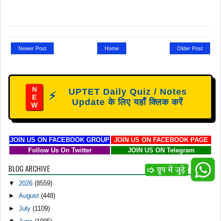
Newer Post
Home
Older Post
N
UPTET Daily Quiz / Notes
⚡
E
Update के लिए यहाँ क्लिक करें
W
JOIN US ON FACEBOOK GROUP
JOIN US ON FACEBOOK PAGE
Follow Us On Twitter
JOIN US ON Telegram
BLOG ARCHIVE
▼
2026
(8559)
►
August
(448)
►
July
(1109)